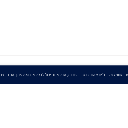
הרשמו לדיוורים שלנו - דוא״ל
ת החוויה שלך. נניח שאתה בסדר עם זה, אבל אתה יכול לבטל את הסכמתך אם תרצה
אני מאשר/ת בזאת להרצוג, פוקס, נאמן ושות' לשלוח לי ניוזלטרים,
הודעות והזמנות לאירועים וכנסים. אני רשאי/ת לחזור בי מהסכמתי לעיל בכל
עת, באמצעות לחיצה על קישור הסר בהודעה או על ידי פניה בדוא״ל אל
contact@herzoglaw.co.il
ר קשר
הצהרת פרטיות
הצהרת נגישות
פרו בונו
2020 © כל הזכויות שמורות. הרצוג פוקס נאמן