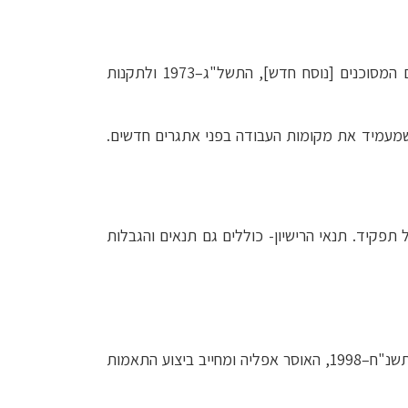
השימוש הרפואי בקנאביס בישראל מותר ומעוגן בחוק, בכפוף לרישיון או למרשם כדין, בהתאם להוראות פקודת הסמים המסוכנים [נוסח חדש], התשל"ג–1973 ולתקנות
 שמעמיד את מקומות העבודה בפני אתגרים חדשים.
פקיד. תנאי הרישיון- כוללים גם תנאים והגבלות
, לרבות הזכות לפרטיות והזכות לשוויון, ובכלל זה הוראות חוק שוויון זכויות לאנשים עם מוגבלות, התשנ"ח–1998, האוסר אפליה ומחייב ביצוע התאמות