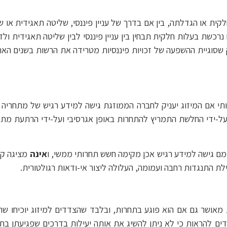
קית או הגדלתה, בין אם בדרך של עניין פיננסי, שליטה תאגידית או 
נרכשת בעלות חלקית תבחין בין עניין פיננסי לבין שליטה תאגידית ול
ק שסוגיית ההשפעה של זכויות פיננסיות מטרידה את הרשות בשנים הא
ותי אם המיזוג יעניק לחברה הממוזגת גישה למידע רגיש של מתחריה –
 על-ידי החלשת התמריץ להתחרות באופן אגרסיבי ועל-ידי הרתעת 
 גישה למידע רגיש אכן מקימה חשש תחרותי ממשי, ו
אינה
מציגה קרי
ת התנגדות רחבה ועמומה, העלולה ליצור אי-ודאות רגולטורית.
ות מאושר גם אם הוא פוגע בתחרות, ובלבד שהצדדים למיזוג יוכיחו 
ת למיזוג (merger-specific). על הצדדים להראות כי לא ניתן להשיג את אותה יעילות בדרכ