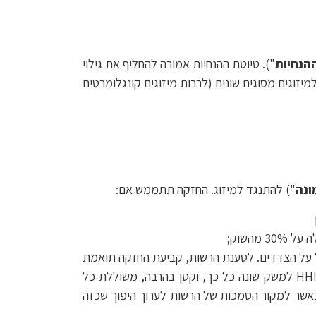
הנחיות
"). טיוטת ההנחיות אמורה להחליף את גילוי
למיזוגים מסוגים שונים (לרבות מיזוגים קונגלומרטים
ונה
") להתנגד למיזוג. החזקה תתממש אם:
ל על הצדדים. לטענת הרשות, קביעת החזקה תואמת
את המדיניות בארה"ב ובקנדה. אלא שכלכלות אלה גדולות עשרות מונים מן המשק הישראלי, וקביעת אותו רף של מדד HHI למשק שונה כל כך, וקטן בהרבה, משוללת כל
 באשר למקור הסמכות של הרשות לערוך היפוך שכזה