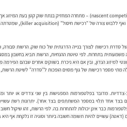
ההנחיות אף מתייחסות למתחרה בתחילת דרכו (nascent competitor) – מתחרה המחזי
killer acqu), שמטרתה למנוע את המשך פיתוח מוצריו של אותו מתחרה.
ל סדרת רכישות לצורך בנייה הדרגתית של כוח שוק. הרשות סבורה, כ
משמעותית בתחרות. לפי טיוטת ההנחיות, הרשות תביא בחשבון במסגר
ונטי למיזוג הנדון, ובין אם היא ניכרת בשווקים אחרים שבהם הפירמה 
מגלה מתי מספר רכישות של גוף מסוים הופכות ל"סדרה" לשיטת הרשות,
דיות. מדובר בפלטפורמות המפגישות בין שני צדדים או יותר ומאפש
פורמות כבר אינן יכולות להתחרות בה. לפי הרשות, זהו שיקול חשו
(דאטה) עשויים להיות תשומה חשובה ביותר וסוגיה זו נלקחת אף היא ב