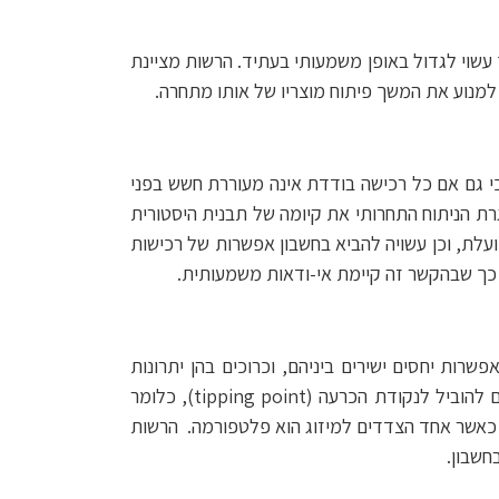
ק בנתח שוק קטן בעת המיזוג אך עשוי לגדול באופן משמעותי בעתיד. הרשות מציינת
י גם אם כל רכישה בודדת אינה מעוררת חשש בפני
ת הניתוח התחרותי את קיומה של תבנית היסטורית
פועלת, וכן עשויה להביא בחשבון אפשרות של רכישות
 כך שבהקשר זה קיימת אי-ודאות משמעותית.
רות יחסים ישירים ביניהם, וכרוכים בהן יתרונות
לרשת (היינו, ערכה של הפלטפורמה עבור משתתפים בצד אחד תלוי במספר המשתתפים בצד אחר). יתרונות רשת עשויים להוביל לנקודת הכרעה (tipping point), כלומר
ב כאשר אחד הצדדים למיזוג הוא פלטפורמה. הרשות
חשבון.