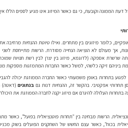
ול דעת הממונה וקובעת, כי גם כאשר המיזוג אינו מגיע לספים הללו א
ותי
 משנת 2011 עסק במיזוגים אופקיים, כלומר מיזוגים בין מתחרים. ואילו טיוטת ההנחיו
, אך מעולם לא הוציאה הנחייה מסודרת. הרשות מתייחסת לשני סוגי
תה שרשרת אספקה (לדוגמא, מיזוג בין יצרן לבין רשת חנויות שמוכרת 
קיימת ביניהם זיקה כלשהי, למשל כאשר החברות המתמזגות מספקות מוצ
ים לפגוע בתחרות באופן משמעותי כאשר החברה הממוזגת יכולה להגב
סן תחרותי אפקטיבי. בהקשר זה, ההנחיות דנות גם
בנתונים
(דאטה) ה
ה בתחרות העלולה להיגרם אם מיזוג יקנה לחברה הממוזגת את היכולת 
נציאלית. הרשות מבחינה בין "תחרות פוטנציאלית בפועל", כאשר מתח
ציאלית בכוח", כאשר עצם החשש של השחקנים הפועלים בשוק מכני