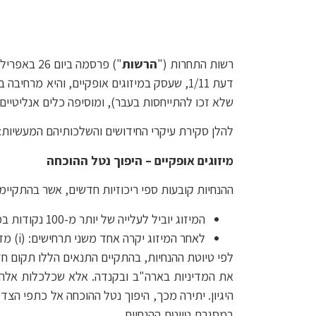
רשות התחרות ("
הרשות
") פרסמה ביום 26 באפריל 2026 טיוטה של
דעת 1/11, שעסק במיזוגים אופקיים, והיא מר
שלא זכו להתייחסות בעבר), ומוסיפה כלים אנליטיי
להלן סקירת עיקרי החידושים והשלכותיהם המעשיות:
מיזוגים אופקיים – היפוך נטל ההוכחה
ההנחיות קובעות ספי ריכוזיות חדשים, אשר בהתקיי
המיזוג יוביל לעלייה של יותר מ-100 נקודות במדד ה-HHI (מדד הבוחן את סכום ריבועי נתחי השוק של השחקנים); וכן
לאחר המיזוג יקרה אחד משני תרחישים: (i) מדד ה-HHI בשוק יעלה על 1,800, או (ii) נתח השוק של הגוף הממוזג יעלה על 30% מהשוק;
לפי טיוטת ההנחיות, בהתקיים התנאים הללו תקום 
היגיון. יתירה מכך, היפוך נטל ההוכחה אל כתפי ה
במסגרת טיוטת ההנחיות.