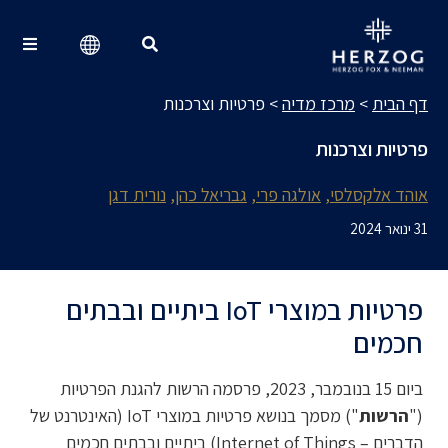
מרכז מדיה
Search for:
דף הבית
>
מרכז מדיה
>
פרטיות וצרכנות
פרטיות וצרכנות
אוהד אלקסלסי
אולגה פרי
גבריאל כהן
נורית דגן
31 ינואר 2024
פרטיות במוצרי IoT ביתיים ובבתים
חכמים
ביום 15 בנובמבר, 2023, פרסמה הרשות להגנת הפרטיות
("
הרשות
") מסמך בנושא פרטיות במוצרי IoT (האינטרנט של
הדברים – Internet of Things) ביתיים ובבתים חכמים