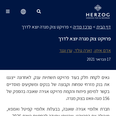
מרכז מדיה
Search for:
דף הבית
>
מרכז מדיה
>
פרויקט צוק מנרה יוצא לדרך
פרויקט צוק מנרה יוצא לדרך
אדם איתן
זארה גולד
ערן וגנר
17 פברואר 2021
גאים לקחת חלק בעוד פרויקט תשתיות ענק. לאחרונה ייצגנו
את בנק מזרחי טפחות וקבוצה של בנקים ומשקיעים מוסדיים
בקשר למימון פיתוח והקמת פרויקט אגירה שאובה בהספק של
156 מגה-וואט בצוק מנרה.
חברת אלומיי אגירה שאובה, בבעלות אלומיי קפיטל ואמפא,
מובילה את הפרויקט, שבנייתו עתידה להסתיים בשנת 2026.