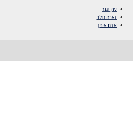
ערן וגנר
זארה גולד
אדם איתן