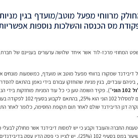
ולק מרווחי מפעל מוטב/מועדף בגין מניות
1 הוני
"). פקיד השומה טען כי כל עוד המניות מוחזקות בידי ה
דיבידנד המחולק לעובדים המחזיק
במקרה דנן הדיבידנד שולם לאחר תום תקופת החסימה, כלומר לאחר הת
על פי חוק העידוד (15% או 20% לפי העניין) ולא בשיעור במס בסעיף 102 