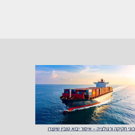
וני חקיקה ורגולציה – איסור יבוא טובין שיוצרו