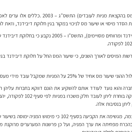
• מכח סעיף 102 הותקנו כללי מס הכנסה (הקלות מ
• זאת ועוד, בתקנות מס הכנסה (ניכוי מריבית, מדיבידנד ומר
רך השנים, כי שיעור המס החל על חלוקת דיבידנד בגין "מניות 102" הינו שיעור המס על
ברה והוא נועד לעודד אותם להשקיע את הונם דווקא בחברות עליהן חל
יתן בנסיבות אלה.