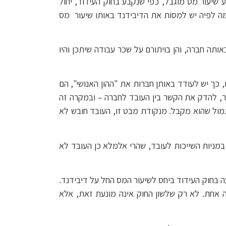
 מדיבידנד ומרווחים מסוימים), התשז"ו – 2005 קובעת כי כאשר נקבע שיעור מס מוגבל, כפי שנקבע בחוק העידוד, יחול
 פקיד השומה לפיה יש למסות את הדיבידנד באותו שיעור מס
תה חברה, והן בויתורם על שכר עבודה שיתכן והיו
כך יש לעודד באותן חברות את "ההון האנושי", הם
עיון העומד מאחורי הסדר המיסוי שבסעיף 102 לפקודה נועד, בין היתר, להדק את הקשר בין העובד לחברה – ובמקרה זה
גמול שהוא מקבל. מנקודת מבט זו, העובד חובש לא
 במניות השייכות לעובד, שהרי אלמלא כן העובד לא
 בסעיף 102 שולל בדרך כלשהי את ההטבה הקבועה בחוק העידוד ביחס לשיעור המס החל על דיבידנד.
פקודה וזה שבחוק העידוד, ידורו בכפיפה אחת. לא רק שלשון החוק אינה מונעת זאת, אלא