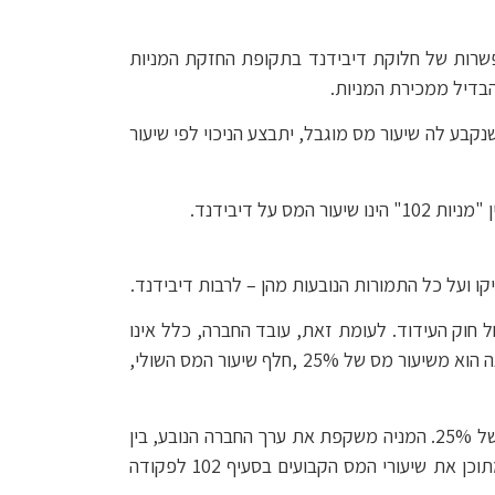
ס בהקצאת מניות לעובדים) התשס"ג – 2003 .כללים אלו ערים לאפשרות של חלוקת דיבידנד בתקופת החזקת המניות
ווחים מסויימים), התשס"ו – 2005 נקבע כי בחלוקת דיבידנד שנקבע לה שיעור מס מוגבל, יתבצע הניכוי לפי שיעור
 דיבידנד.
 חוק העידוד. לעומת זאת, עובד החברה, כלל אינו
משקיע כספים בחברה. לפיכך, ככל שהחברה המעסיקה בוחרת ליתן לעובד חלק משכרו במניות לפי סעיף 102 לפקודה, יהנה הוא משיעור מס של 25% ,חלף שיעור המס השולי,
• החלת מיסוי אחיד על הדיבידנד, כמו על המניה עצמה, מגשימה את הקביעה בסעיף 102 כי מימוש המניה ימוסה בשיעור של 25%. המניה משקפת את ערך החברה הנובע, בין
היתר, מהרווחים שהיא מפיקה. כל חלוקת דיבידנד בהכרח מפחיתה את ערך המניה, ועל כן פרשנות המערערים מרוקנת מתוכן את שיעורי המס הקבועים בסעיף 102 לפקודה