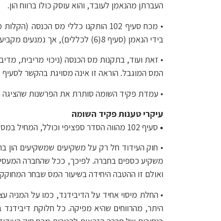
העברתן מהנאמן לעובד, והוא עוסק כולו ברווח הון.
בידי הנאמן (סעיף 8(6) לכללים), אך נמנעים מקביעת הסדר מיסוי או שיעור מס לניכוי במקור בגין חלוקת דיבידנד, וזאת להבדיל ממכירת המניות.
המס המוגבל. הוראה זו אינה מסויגת בהקשר לסעיף 102 לפקודה.
• עמדת פקיד השומה סותרת את הפרשנות שהציגה רשות המיסים לאו
עיקרי טענות פקיד השומה
•
סעיף 102 מהווה הסדר ספציפי וכולל, המחיל במסלול ההוני שיעור מס אחיד של 25% על המניות שמקבל עובד מידי מעסיקו ועל כל התמורות הנובעות מהן – לרבות דיבידנד.
• חוק העידוד חל רק על משקיעים שמשקיעים הון בח
ואולם זו ההטבה היחידה בשיעור המס שבחר המחוקק ל