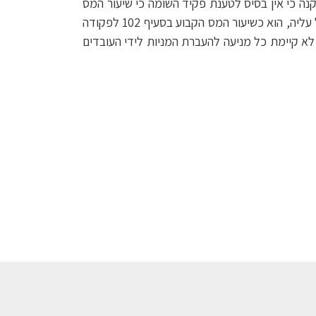
שבחוק העידוד, מובילה למסקנה כי אין בסיס לטענת פקיד השומה כי שיעור המס
החל על דיבידנד שהתקבל בגין מניות שהוקצו לעובדים במסלול 102 הוני, כאשר מדובר במניות של חברה שחוק העידוד חל עליה, הוא כשיעור המס הקבוע בסעיף 102 לפקודה
א קיימת כל מניעה להעברת המניות לידי העובדים