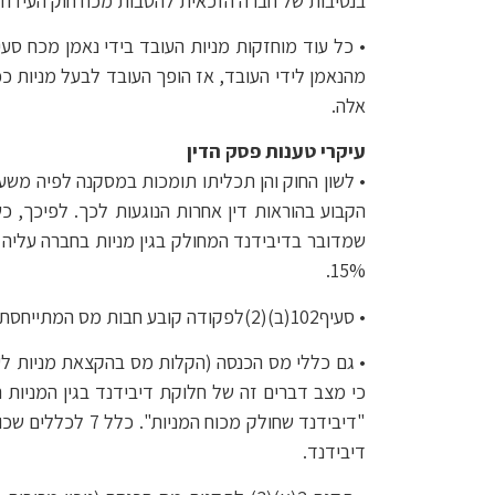
בנסיבות של חברה הזכאית להטבות מכח חוק העידוד
מהנאמן לידי העובד, אז הופך העובד לבעל מניות ככ
אלה.
עיקרי טענות פסק הדין
15%.
• סעיף102(ב)(2)לפקודה קובע חבות מס המתייחסת אך ורק למועד המימוש, קרי המועד שבו נמכרות המניות או מועברות מהנאמן לעובד. חלוקת דיבידנד אינה בגדר מימוש.
• גם כללי מס הכנסה (הקלות מס בהקצאת מניות לעובדים), ה
"דיבידנד שחולק
דיבידנד.