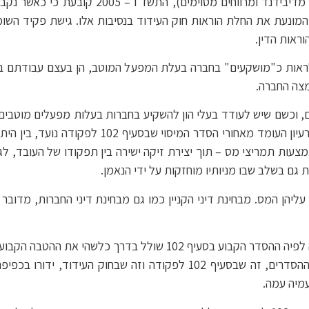
• תקנה 2(א)(3) לתקנות מס הכנסה (ניכוי מריבית,
 102 לא כולל כל החרגה המונעת את החלת הוראות חוק העידוד בנסיבות אלו. גישת
וראות הדין.
לראות כ"מושקעים" בחברה בעלת המפעל המוטב, הן בעצם עבודתם באו
מצה החברה.
וכשם שיש לעודד בעלי הון להשקיע בחברות בעלות מפעלים מוטבים, 
העובדים באותן חברות המקבלים אופציות ומניות. הר
עות תמריצי מס – תוך יצירת זיקה ישירה בין תפקודו של העובד, ל
 גם בשלב שבו מניותיו מוחזקות על ידי הנאמן.
יהן המס. מבחינת דיני הקניין כמו גם מבחינת דיני החברות, מדובר
• אין בהוראות הדין כל תימוכין לעמדת פקיד השומה לפיה ההסדר הקבוע
אין כל נימוק של ממש המונע את האפשרות ששני ההסדרים, זה שבסעיף 102 ל
מיה עמה.