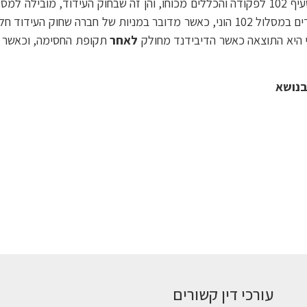
• פרשנותו הלשונית והתכליתית של הדין, הן זה שבסעיף 102 לפקודה והכללים מכוחו, והן זה 
לאחר
תקופת החסימה, וכאשר ל
נושא​
עורכי דין קשורים