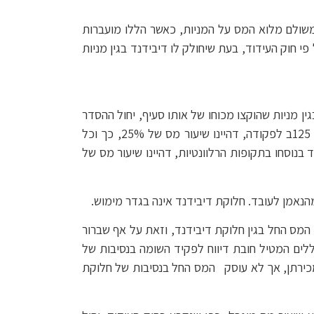
 הקבוע בסעיף. רק לאחר שמשולם מלוא המס על המניות, כאשר הללו מועברות
 חוק העידוד, בעת שיחולק לו דיבידנד בגין מניות
פציפי לגבי מיסוי דיבידנד המתקבל בגין מניות שהוקצו מכוחו של אותו סעיף, יחול ההסדר
הקבוע בהוראות דין אחרות הנוגעות לכך. לפיכך, כשם שבגין מניות "רגילות" יחול שיעור המס על דיבידנד כקבוע בסעיף 125ב לפקודה, דהיינו שיעור מס של 25%, כך וכל
ות בחברה עליה חל חוק העידוד, יחול שיעור המס הקבוע בסעיף 51ב(ג)(1) לחוק העידוד בנוסחו בתקופות הרלוונטיות, דהיינו שיעור מס של
 המס החל בגין חלוקת דיבידנד, וזאת על אף שברור
זה של חלוקת דיבידנד בגין המניות המוחזקות בידי הנאמן עמד לפני עיני המחוקק, כעולה מכלל 8(6) לכללים המטיל חובת דיווח לפקיד השומה בנסיבות של
ברת המניות ומכירתן, אך לא עוסק המס החל בנסיבות של חלוקת