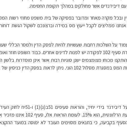
ין ובכל מקרה מאחר ומדובר בפסיקה של בית משפט מחוזי רשות המס
ללשון החוק ומשסוגיה מסויימת אינה מוסדרת במסגרת סעיף 102 לפקודה יש לפנות לדינים
 102 לפקודה והכללים שהותקנו מכוחו מצומצמים ישנן סוגיות רבות אשר אינן מוסדר
מגוונות ומרחיבה הלכה למעשה את הדרישות להטבות המס במסגרת מסלול 02
• סעיף 125ב לפקודה קובע את שיעור
בהכנסת מפעל מוטב או מועדף, שיעור 
 הסעיף בקביעה, כי בתנאים מסוימים העובד לא ימוסה במועד ההקצ