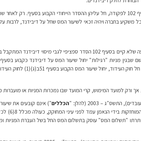
 הבוחרת לחלק דיבידנדים.
• כל עוד מוחזקות מניות העובד בידי נאמן מכח סעיף 102 לפקודה, חל עליהן ההסדר הייחודי
ל משקיע בחברה ויהיה זכאי לשיעור המס שחל על דיבידנד, לרבות על פי
• לשון החוק והן תכליתו תומכות במסקנה לפיה משעה שלא קיים בסעיף 102 הסדר ס
שמדובר בדיבידנד המחולק בגין מני
תשס"ג – 2003 (להלן: "
הכללים
") אינם קובעים את שיעור
כי מצב דברים 
 מכוח המניות". כלל 7 לכללים שכותרתו "תשלום המס" עוסק בתשלום המס החל בשל הע