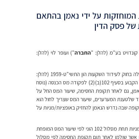
 המוחזקות על ידי נאמן בהתאם
החברה
") ועופר לוי (להלן:
הסוגיה הנידונה בפסק הדין היתה שיעור המס החל על דיבידנד שמקורו ברווחי מפעל מוטב או מועדף, כמשמעות מונחים אלה בחוק לעידוד השקעות הון התשי"ט-1959 (להלן:
") אשר חילקה החברה לבעלי מניותיה, ביניהם עובדים, בגין מניות שהוחזקו עבורם בידי נאמן בהתאם להסדר הקבוע בסעיף 102(ב)(2) לפקודה מס הכנסה (נוסח
נאמן, גם לאחר תקופת החסימה, שיעור המס החל על
ים במניות בהתאם למסלול 102 הוני הוא 25%, בהתאם לקבוע בסעיף 102 לפקודה בעוד שלטענת המערערים, שיעור המס שצריך לחול הוא
קופה שבה נדרש הנאמן להחזיק באופציות/מניות על
בפסק הדין קיבל כבוד השופט שמואל בורנשטיין את טענות החברה והעובד וקבע כי יש למסות דיבידנד אשר מחולק לבעלי מניות תחת מסלול 102 הוני לפי שיעור המס המופחת
(25%). יש לציין כי פסק הדין עסק בדיבידנדים אשר שולמו לאחר תום תקופת החסימה לפי מסלול