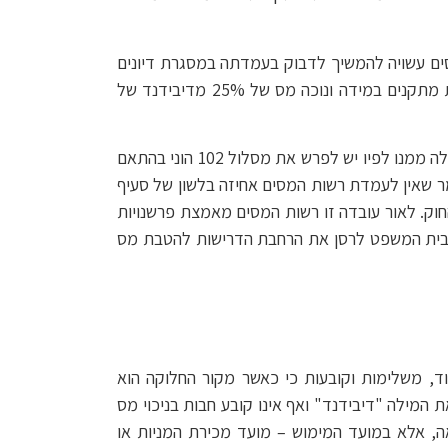
ים עשויה להמשיך לדבוק בעמדתה במסגרת דיונים
וביקורות בתיקים של נישומים אחרים. יחד עם זאת, אנחנו ממליצים לקבל ייעוץ מס במידה וברצונכם לשקול הגשת דוחות מתקנים במידה ונוכה מס של 25% מדיבידנד של
כללנו תמצית של פסק הדין להלן, אך ברצוננו גם לעמוד על השלכות רחבות שעשויות להיות לפסק הדין ולמסר הכללי שעולה ממנו לפיו יש לפרש את מסלול 102 הוני בהתאם
 אחרים. כבוד השופט חוזר ואומר שאין לעמדת רשות המסים אחיזה בלשון של סעיף
ות בלשון החוק. לאור עובדה זו רשות המסים מאמצת פרשנויות
1 הוני. ניתן לראות בפסק הדין כניסיון של בית המשפט לרסן את הרחבת הדרישות להטבת מס
 המס החל על דיבידנד בידי יחיד, והוראות סעיפים 51ב(ג)(1) ו-51יח לחוק העידוד, משלימות וקובעות כי כאשר מקור החלוקה הוא
המס, נכון לעת הרלוונטית, הוא 15%. לעומת הוראות אלו, סעיף 102 איננו מזכיר את המילה "דיבידנד" ואף אינו קובע חבות בניכוי מס
אה, אלא במועד המימוש – מועד מכירת המניות או