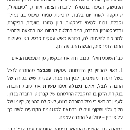
הפגישה, הציעה ברנמילר לחברה הצעה אחרת, "פיננסית",
שתוקפה לאותו יום בלבד, לרכישת מניות מיעוט בברנמילר
וקבלת זכות למינוי דירקטור. דיון מזורז בוועדת הביקורת
ובדירקטוריון החברה, הניב החלטה לדחות את ההצעה ולהתיר
למר צים להיענות לה, בכובעו כאיש עסקים פרטי. בגין פעולות
החברה ומר צים, הוגשה התביעה דנן.
כב' השופט חאלד כבוב דחה את הבקשה, מן הטעמים הבאים:
1. ראוי להבחין בין הזדמנות עסקית
שנבצר
מהחברה לנצל
בשל היעדר משאבים, לבין הזדמנות עסקית שיש בכוחה של
החברה לנצל, אולם
ניצולה אינו משרת
את טובת החברה
בנקודת הזמן בו התקבלה החלטתם של קברניטי החברה בנדון.
לעניין זה ראוי כי נטל ההוכחה בנוגע לשקילת ההצעה, קיומו של
הליך גלוי ושקוף וניהולו בהתאם למנגנונים הקבועים לשם כך
על פי דין – יחולו על החברה עצמה.
במקרה דנן, ההצעה להתקשר בעסקה הפיננסית עמדה על סדר