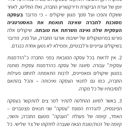
יומן של ועדת הביקורת ודירקטוריון החברה, ואלו החליטו, לאחר
ששקלו והפכו ועל סמך מגוון שיקולים – כי מדובר
בעסקה
מסוכנת לחברה שאינה תואמת את האסטרטגיה
העסקית שלה ואינה משרתת את טובתה.
שיקולים אלה
פורטו בפרוטוקולים של ישיבות אורגני החברה, ועל פניו, מדובר
בשיקולים ענייניים ורלבנטיים, וממילא לא נטען אחרת כנגדם.
2. אין לראות בכל עסקה המובאת בפני החברה כ"הזדמנות
עסקית" עבורה. סיווגה של עסקה כהזדמנות עסקית מותנה
במגוון שיקולים ומאפיינים, לרבות התאמתה לתחום פעילות
החברה, כמו גם לתנאי העסקה ואיכותה – והכל בהתאם
לנסיבותיו של כל מקרה.
3. באשר לסיווג ההחלטה להתיר למר צים להתקשר בעסקה
הפיננסית, להגדרת המונח "עסקה" שני תנאים מצטברים –
האחד, קיומה של פעולת "הענקה" מטעם החברה; והשני,
קיומה של זכות/טובת הנאה שעברה לחזקתו של צד שלישי. כל