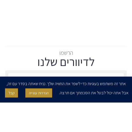
הרשמו
לדיוורים שלנו
הרשמו לדיוורים שלנו - דוא״ל
אתר זה משתמש בעוגיות כדי לשפר את החוויה שלך. נניח שאתה בסדר עם זה,
אבל אתה יכול לבטל את הסכמתך אם תרצה.
הגדרות עוגייה
קבל
אני מאשר/ת בזאת להרצוג, פוקס, נאמן ושות' לשלוח לי ניוזלטרים,
הודעות והזמנות לאירועים וכנסים. אני רשאי/ת לחזור בי מהסכמתי לעיל בכל
עת, באמצעות לחיצה על קישור הסר בהודעה או על ידי פניה בדוא״ל אל
contact@herzoglaw.co.il