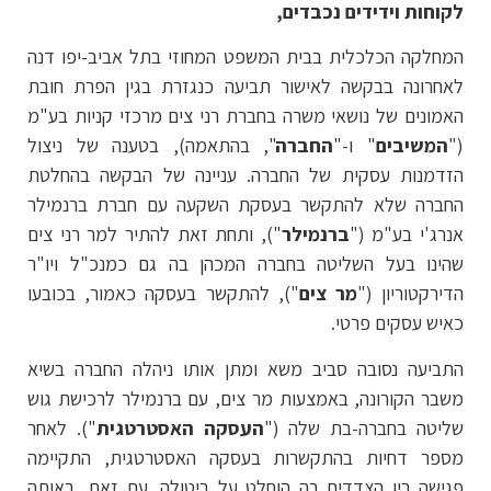
לקוחות וידידים נכבדים,
המחלקה הכלכלית בבית המשפט המחוזי בתל אביב-יפו דנה
לאחרונה בבקשה לאישור תביעה כנגזרת בגין הפרת חובת
האמונים של נושאי משרה בחברת רני צים מרכזי קניות בע"מ
("
המשיבים
" ו-"
החברה
", בהתאמה), בטענה של ניצול
הזדמנות עסקית של החברה. עניינה של הבקשה בהחלטת
החברה שלא להתקשר בעסקת השקעה עם חברת ברנמילר
אנרג'י בע"מ ("
ברנמילר
"), ותחת זאת להתיר למר רני צים
שהינו בעל השליטה בחברה המכהן בה גם כמנכ"ל ויו"ר
הדירקטוריון ("
מר צים
"), להתקשר בעסקה כאמור, בכובעו
כאיש עסקים פרטי.
התביעה נסובה סביב משא ומתן אותו ניהלה החברה בשיא
משבר הקורונה, באמצעות מר צים, עם ברנמילר לרכישת גוש
שליטה בחברה-בת שלה ("
העסקה האסטרטגית
"). לאחר
מספר דחיות בהתקשרות בעסקה האסטרטגית, התקיימה
פגישה בין הצדדים בה הוחלט על ביטולה. עם זאת, באותה