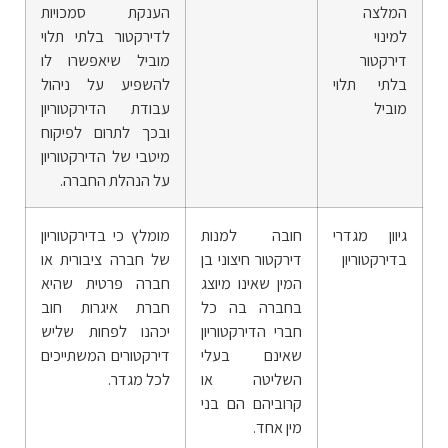
המלצה
הענקת סמכויות
למינוי
לדירקטור בלתי תלוי
דירקטור
מוביל שיאפשרו לו
בלתי תלוי
להשפיע על ניהול
מוביל
עבודת הדירקטוריון
ובכך לתרום לפיקוח
מיטבי של הדירקטוריון
על הנהלת החברה.
גיוון מגדרי
חובה למנות
מומלץ כי בדירקטוריון
בדירקטוריון
דירקטור חיצוני בן
של חברה ציבורית או
המין שאינו מיוצג
חברה פרטית שהיא
בחברה בה כל
חברת איגרות חוב
חברי הדירקטוריון
יכהנו לפחות שליש
שאינם בעלי
דירקטורים המשתייכים
השליטה או
לכל מגדר.
קרוביהם הם בני
מין אחד.