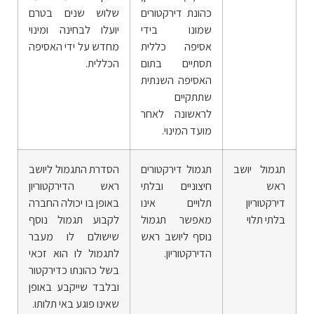
כהונת דירקטורים
שלוש שנים בטרם
שמונו בידי
יועלו לבחינה ומינוי
אסיפה כללית
מחדש על ידי האסיפה
תסתיים בתום
הכללית.
האסיפה השנתית
שתתקיים
לראשונה לאחר
מועד המינוי.
תגמול יושב
תגמול דירקטורים
הסדרת התגמול ליושב
ראש
חיצוניים ובלתי
ראש הדירקטוריון
דירקטוריון
תלויים אינו
באופן בו יכולה החברה
בלתי תלוי
מאפשר תגמול
לקבוע תגמול נוסף
נוסף ליושב ראש
שישולם לו מעבר
הדירקטוריון.
לתגמול לו הוא זכאי
בשל כהונתו כדירקטור
ובלבד שייקבע באופן
שאינו פוגע באי תלותו.