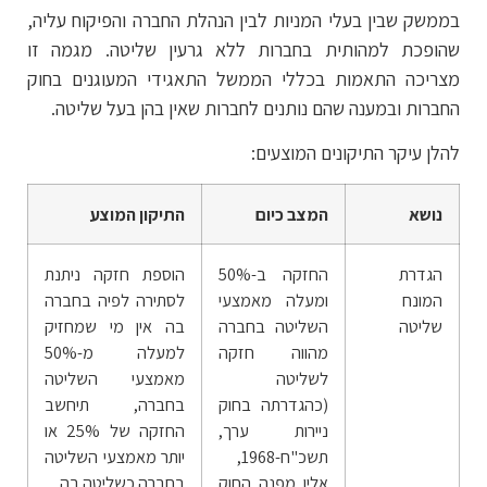
בממשק שבין בעלי המניות לבין הנהלת החברה והפיקוח עליה,
שהופכת למהותית בחברות ללא גרעין שליטה. מגמה זו
מצריכה התאמות בכללי הממשל התאגידי המעוגנים בחוק
החברות ובמענה שהם נותנים לחברות שאין בהן בעל שליטה.
להלן עיקר התיקונים המוצעים:
נושא
המצב כיום
התיקון המוצע
הגדרת
החזקה ב-50%
הוספת חזקה ניתנת
המונח
ומעלה מאמצעי
לסתירה לפיה בחברה
שליטה
השליטה בחברה
בה אין מי שמחזיק
מהווה חזקה
למעלה מ-50%
לשליטה
מאמצעי השליטה
(כהגדרתה בחוק
בחברה, תיחשב
ניירות ערך,
החזקה של 25% או
תשכ"ח-1968,
יותר מאמצעי השליטה
אליו מפנה החוק
בחברה כשליטה בה.