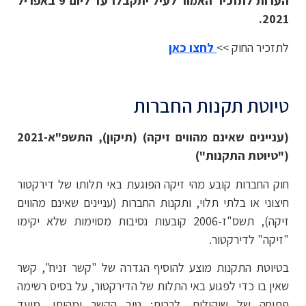
הערות לתזכיר האמור לעיל יתקבלו עד ליום 9 באפריל
2021.
לתזכיר החוק >>
לחצו כאן
טיוטת תקנות החברות
(עניינים שאינם מהווים זיקה) (תיקון), התשפ"א-2021
("טיוטת התקנות")
חוק החברות קובע מהי זיקה הפוגעת באי תלותו של דירקטור
חיצוני או בלתי תלוי, ותקנות החברות (עניינים שאינם מהווים
זיקה), תשס"ז-2006 קובעות נסיבות מסוימות שלא יקימו
"זיקה" לדירקטור.
בטיוטת התקנות מוצע להוסיף הגדרה של "קשר זניח", קשר
שאין בו כדי לפגוע באי התלות של הדירקטור, על בסיס רשימה
פתוחה של שיקולים, לרבות: טיב הקשר ומהותו, מועד