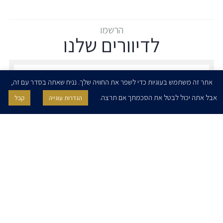
הרשמו
לדיוורים שלנו
הרשמו לדיוורים שלנו - דוא״ל
אתר זה משתמש בעוגיות כדי לשפר את החוויה שלך. נניח שאתה בסדר עם זה,
אבל אתה יכול לבטל את הסכמתך אם תרצה.
הגדרות עוגייה
קבל
אני מאשר/ת בזאת להרצוג, פוקס, נאמן ושות' לשלוח לי ניוזלטרים,
הודעות והזמנות לאירועים וכנסים. אני רשאי/ת לחזור בי מהסכמתי לעיל בכל
עת, באמצעות לחיצה על קישור הסר בהודעה או על ידי פניה בדוא״ל אל
contact@herzoglaw.co.il
דף הבית
אודות
השירותים שלנו
הצוות שלנו