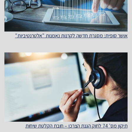
אושר סופית: מסגרת חדשה לקרנות נאמנות "אלטרנטיביות"
תיקון מס' 74 לחוק הגנת הצרכן – חובת הקלטת שיחות