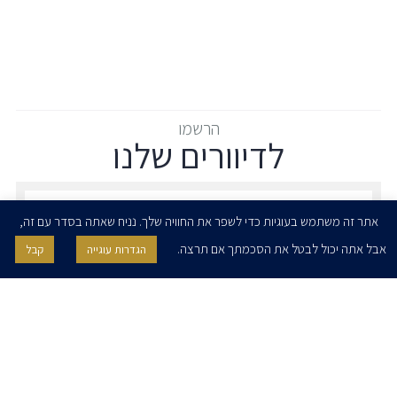
הרשמו
לדיוורים שלנו
הרשמו לדיוורים שלנו - דוא״ל
אתר זה משתמש בעוגיות כדי לשפר את החוויה שלך. נניח שאתה בסדר עם זה,
אבל אתה יכול לבטל את הסכמתך אם תרצה.
הגדרות עוגייה
קבל
אני מאשר/ת בזאת להרצוג, פוקס, נאמן ושות' לשלוח לי ניוזלטרים,
הודעות והזמנות לאירועים וכנסים. אני רשאי/ת לחזור בי מהסכמתי לעיל בכל
עת, באמצעות לחיצה על קישור הסר בהודעה או על ידי פניה בדוא״ל אל
contact@herzoglaw.co.il