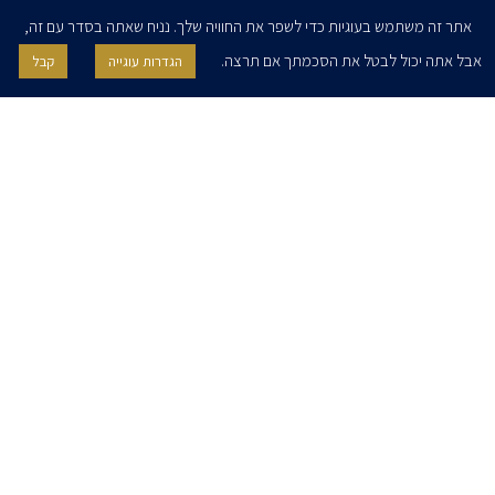
אתר זה משתמש בעוגיות כדי לשפר את החוויה שלך. נניח שאתה בסדר עם זה,
אבל אתה יכול לבטל את הסכמתך אם תרצה.
הגדרות עוגייה
קבל
אני מאשר/ת בזאת להרצוג, פוקס, נאמן ושות' לשלוח לי ניוזלטרים,
הודעות והזמנות לאירועים וכנסים. אני רשאי/ת לחזור בי מהסכמתי לעיל בכל
עת, באמצעות לחיצה על קישור הסר בהודעה או על ידי פניה בדוא״ל אל
contact@herzoglaw.co.il
דף הבית
אודות
השירותים שלנו
הצוות שלנו
מרכז מדיה
קריירה
צור קשר
הצהרת פרטיות
הצהרת נגישות
פרו בונו
2020 © כל הזכויות שמורות. הרצוג פוקס נאמן
SITE BY GOOTTE