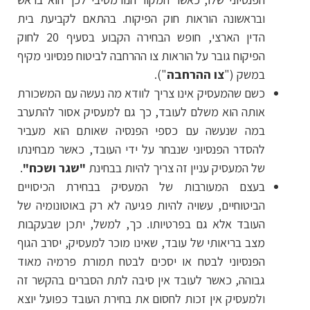
ובראשונה הוראות חוק הפיקוח. בהתאם לקביעת בית
הדין הארצי, חופש הבחירה הקבוע בסעיף 20 לחוק
הפיקוח גובר על הוראות צו ההרחבה לביטוח פנסיוני מקיף
במשק ("
צו ההרחבה
").
​כשם שהמעסיק אינו צריך לוודא מה נעשה עם המשכורת
אותה הוא משלם לעובד, כך גם למעסיק אסור להתערב
במה שנעשה עם כספי הפנסיה שאותם הוא מעביר
להסדר הפנסיוני שנבחר על ידי העובד, כאשר מבחינתו
של המעסיק עניין זה צריך להיות בבחינת
"שגר ושכח"
.
בעצם המעורבות של המעסיק בבחירת הכיסויים
הביטוחיים, עשויה להיות פגיעה לא רק באוטונומיה של
העובד אלא גם בפרטיותו. כך, למשל, יתכן שבעקבות
מצב בריאותי של עובד, שאינו מוכר למעסיק, יסרב הגוף
הפנסיוני לבטח או יסכים לבטח תמורת פרמיה מאוד
גבוהה, כאשר לעובד אין סיבה לתת הסברים בהקשר זה
ולמעסיק אין זכות לחסום את בחירת העובד כפועל יוצא