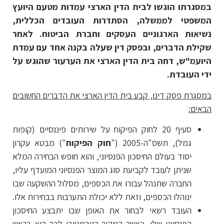
במסגרתו הוגשו לבית הדין הארצי עמדות מטעם היועץ
המשפטי לממשלה, הסתדרות העובדים הכללית,
נשיאות הארגוניים העסקים וחברת הביטוח. לאחר
שקילת הדברים, ובפסק דין שעלה בקנה אחד עם עמדת
היועמ"ש, דחה בית הדין הארצי את הערעור שהוגש על
ידי העובדת.
במסגרת פסק דינו, קבע בית הדין הארצי את הדברים החשובים
הבאים:
סעיף 20 לחוק הפיקוח על שירותים פיננסיים (קופות
גמל), תשס"ה-2005 ("
חוק הפיקוח
") מבטא עקרון
יסוד בעולם החיסכון הפנסיוני, והוא חופש הבחירה המלא
שניתן לעובד לקביעת סוג המוצר הפנסיוני המועדף עליו,
החברה שתנהל עבורו את הכספים, מסלול ההשקעה שבו
ינוהלו הכספים, וזאת ללא יכולת התערבות בבחירות אלו.
​העובד רשאי לבחור את האופן שבו יתבצע החיסכון
הפנסיוני שלו, כאשר המקור הנורמטיבי לכך הוא בראש