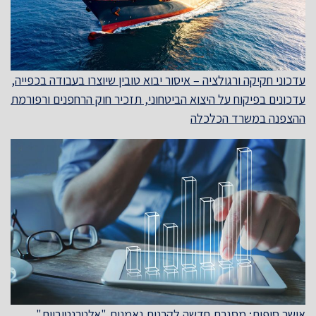
עדכוני חקיקה ורגולציה – איסור יבוא טובין שיוצרו בעבודה בכפייה,
עדכונים בפיקוח על היצוא הביטחוני, תזכיר חוק הרחפנים ורפורמת
ההצפנה במשרד הכלכלה
אושר סופית: מסגרת חדשה לקרנות נאמנות "אלטרנטיביות"