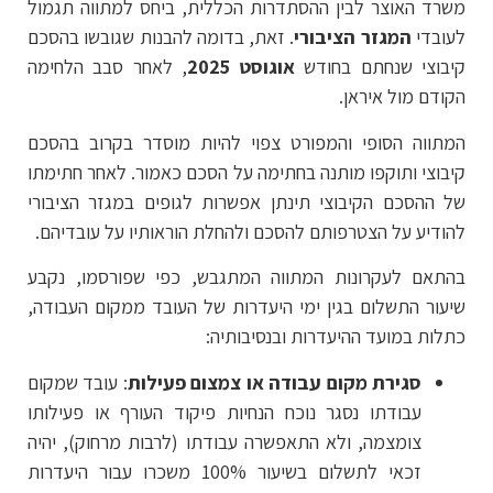
משרד האוצר לבין ההסתדרות הכללית, ביחס למתווה תגמול
לעובדי
המגזר הציבורי
. זאת, בדומה להבנות שגובשו בהסכם
קיבוצי שנחתם בחודש
אוגוסט 2025
, לאחר סבב הלחימה
הקודם מול איראן.
המתווה הסופי והמפורט צפוי להיות מוסדר בקרוב בהסכם
קיבוצי ותוקפו מותנה בחתימה על הסכם כאמור. לאחר חתימתו
של ההסכם הקיבוצי תינתן אפשרות לגופים במגזר הציבורי
להודיע על הצטרפותם להסכם ולהחלת הוראותיו על עובדיהם.
בהתאם לעקרונות המתווה המתגבש, כפי שפורסמו, נקבע
שיעור התשלום בגין ימי היעדרות של העובד ממקום העבודה,
כתלות במועד ההיעדרות ובנסיבותיה:
סגירת מקום עבודה או צמצום פעילות
: עובד שמקום
עבודתו נסגר נוכח הנחיות פיקוד העורף או פעילותו
צומצמה, ולא התאפשרה עבודתו (לרבות מרחוק), יהיה
זכאי לתשלום בשיעור 100% משכרו עבור היעדרות