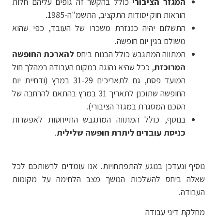
המגזר הציבורי
כולל בהקשר זה גופים עליהם חלות
הוראות חוק יסודות התקציב, התשמ"ה-1985.
התשלום יהיה כנגזרת משכרו של העובד, כפי שהוא
משולם בגין יום חופשה.
המתווה המתגבש כולל הבנות ביחס
להארכת החופשה
המרוכזת
, ככל שהיא נהוגה במקום העבודה במהלך חול
המועד פסח, גם לתאריכים 31-29 במרץ (ודחיית יום
החופשה שתוכנן לתאריך 31 במרץ בהתאם להרחבה של
הסכם המסגרת במגזר הציבורי).
בנוסף, כולל המתווה המתגבש התייחסות לאפשרות
כניסת עובדים ליתרת חופשה שלילית
.
נוסיף ונעדכן בנוגע להתפתחויות. אנו עומדים לרשותכם לכל
שאלה ביחס להשלכות המשך מצב הלחימה על מקומות
העבודה.
מחלקת דיני עבודה