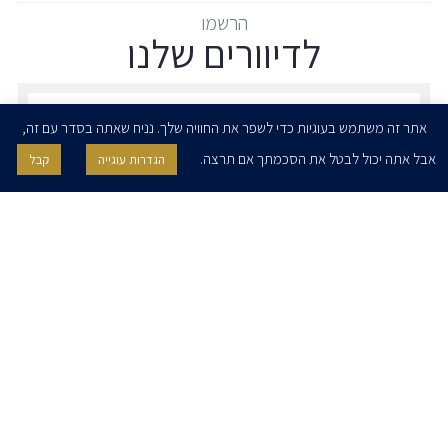
הרשמו
לדיוורים שלנו
הרשמו לדיוורים שלנו - דוא״ל
אתר זה משתמש בעוגיות כדי לשפר את החוויה שלך. נניח שאתה בסדר עם זה,
אבל אתה יכול לבטל את הסכמתך אם תרצה.
הגדרות עוגייה
קבל
אני מאשר/ת בזאת להרצוג, פוקס, נאמן ושות' לשלוח לי ניוזלטרים,
הודעות והזמנות לאירועים וכנסים. אני רשאי/ת לחזור בי מהסכמתי לעיל בכל
עת, באמצעות לחיצה על קישור הסר בהודעה או על ידי פניה בדוא״ל אל
contact@herzoglaw.co.il
דף הבית
אודות
השירותים שלנו
הצוות שלנו
מרכז מדיה
קריירה
צור קשר
הצהרת פרטיות