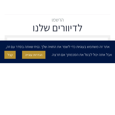
הרשמו
לדיוורים שלנו
הרשמו לדיוורים שלנו - דוא״ל
אתר זה משתמש בעוגיות כדי לשפר את החוויה שלך. נניח שאתה בסדר עם זה,
אבל אתה יכול לבטל את הסכמתך אם תרצה.
הגדרות עוגייה
קבל
אני מאשר/ת בזאת להרצוג, פוקס, נאמן ושות' לשלוח לי ניוזלטרים,
הודעות והזמנות לאירועים וכנסים. אני רשאי/ת לחזור בי מהסכמתי לעיל בכל
עת, באמצעות לחיצה על קישור הסר בהודעה או על ידי פניה בדוא״ל אל
contact@herzoglaw.co.il
דף הבית
אודות
השירותים שלנו
הצוות שלנו