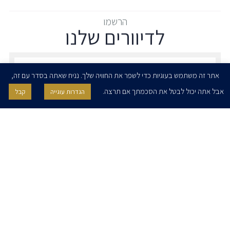
הרשמו
לדיוורים שלנו
הרשמו לדיוורים שלנו - דוא״ל
אתר זה משתמש בעוגיות כדי לשפר את החוויה שלך. נניח שאתה בסדר עם זה,
אבל אתה יכול לבטל את הסכמתך אם תרצה.
הגדרות עוגייה
קבל
אני מאשר/ת בזאת להרצוג, פוקס, נאמן ושות' לשלוח לי ניוזלטרים,
הודעות והזמנות לאירועים וכנסים. אני רשאי/ת לחזור בי מהסכמתי לעיל בכל
עת, באמצעות לחיצה על קישור הסר בהודעה או על ידי פניה בדוא״ל אל
contact@herzoglaw.co.il
דף הבית
אודות
השירותים שלנו
הצוות שלנו
מרכז מדיה
קריירה
צור קשר
הצהרת פרטיות