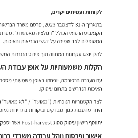
לקוחות
ועמיתים יקרים,
בתאריך ה-31 לדצמבר 2023, פרסם משרד הבריאות טיוטה להערות הציבור של תיקוני נהלי היחידה לקנאביס רפואי ("
הקנאביס הרפואי הכולל "רגולציה מאפשרת". מטרת 
המטופלים לצד שמירה על דגשי הבריאות והאיכות.
להלן יוצגו עקרונות המתווה תוך פירוט הנגזרות המש
הקלות משמעותיות על אופן עבודת הע
עם העברת הרפורמה, יופחתו באופן משמעותי מספר ה
האיכות הנדרשים בתחום עיסוקו.
לצד הקטגוריות הנוכחיות ("מאושר" / "לא מאושר") 
היתר מהטבות כגון: מבדקים וביקורות בתדירות נמוכה, שיק
יתווסף רישיון עיסוק מסוג Post-harvest אשר יספק שירות של טיפול בתוצרת לאחר קציר בלבד. תתבטל החובה על הפרדה תאגידית בין המקטעים השונים בשרשרת.
אישור ופרסום נוהל עבודה משרדי ברור