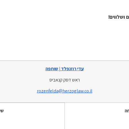
ושלווים!
עדי רוזנפלד | שות
פה
ראש דסק קנאביס
rozenfelda@herzoglaw.co.il
ה
שי