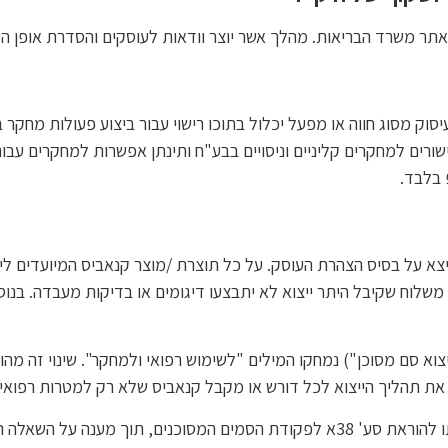
באתר משרד הבריאות. מהלך אשר יוצר וודאות לעוסקים והסדרת אופן ה
יסוק מסוג חווה או מפעל יכלול בתוכו רישוי עבור ביצוע פעולות מחקר 
ורים למחקרים קליניים וניסויים בבע"ח ותינתן אפשרות למחקרים עבור
 בלבד.
ייצא על בסיס הצהרת העוסק. על כל תוצרת /מוצר קנאביס המיועדים ליי
 אבטחה IMC-GSP. כמו כן, עבור משלוח שקיבל היתר ייצוא לא יתבצעו דיגומים או בדיקו
ור בקשות לייצוא סם מסוכן") נמחקו המילים "לשימוש רפואי ולמחקר". שינוי 
את תהליך הייצוא לכל דורש או מקבל קנאביס שלא רק למטרות רפואיו
במסגרת יישום מדיניות זו, יידרש המחוקק לתת דעתו להוראת סע' 38א לפקודת הסמים ה