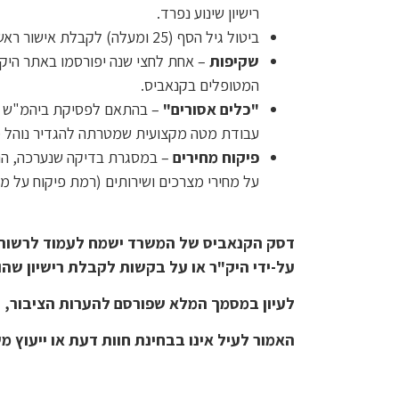
רישיון שינוע נפרד.
ביטול גיל הסף (25 ומעלה) לקבלת אישור ראשוני לעיסוק בקנאביס.
שקיפות
– אחת לחצי שנה יפורסמו באתר היק"ר 
המטופלים בקנאביס.
"כלים אסורים"
– בהתאם לפסיקת ביהמ"ש כיו
עבודת מטה מקצועית שמטרתה להגדיר נוהל מסו
פיקוח מחירים
– במסגרת בדיקה שנערכה, התב
על מחירי מצרכים ושירותים (רמת פיקוח על מוצרי קנאביס) התשפ"ג – 2023, ידר
דסק הקנאביס של המשרד ישמח לעמוד לרשותכם 
על-ידי היק"ר או על בקשות לקבלת רישיון שהו
לעיון במסמך המלא שפורסם להערות הציבור, 
האמור לעיל אינו בבחינת חוות דעת או ייעוץ מ