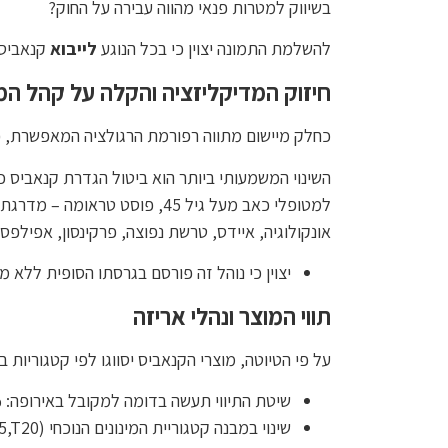
בשיווק למטרות פנאי מהווה עבירה על החוק?
להשלמת התמונה יצוין כי בכל הנוגע
לייבוא
קנאביס –
חיזוק המדיקליזציה והקלה על קהל המ
כחלק מיישום מתווה רפורמת הרגולציה המאפשרת, פ
השינוי המשמעותי ביותר הוא ביטול הגדרת קנאביס כ"
למטופלי כאב מעל גיל 45, פוס
אונקולוגיה, איידס, טרשת נפוצה, פרקינסון, אפילפ
יצוין כי נוהל זה פורסם בגרסתו הסופית ללא 
תווי המוצר ונהלי אריזה
על פי הטיוטה, מוצרי הקנאביס יסווגו לפי קטגוריות ב
שיטת התיווי תעשה בדומה למקובל באירופה: 10% (+/-) טווח סטייה מותר ותתווסף קטגוריה שתכלול את רמות הריכוז המקסימאליות.
שינוי במבנה קטגוריית המינונים הנוכחי (T10,T15,T20) לקפיצות של 2 (T10,T12,T14,T16,T18,T20) .