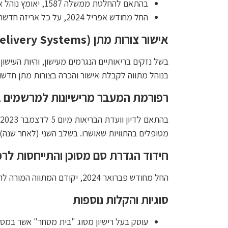
בהתאם להחלטת ממשלה 1587, יאומץ נוהל אריזות תכשירים של אגף הרוקחות.
החל מחודש אפריל 2024, על כל אריזה חדשה להימכר ע"פ הקטגוריות החדשות.
אישור צורות מתן (
elivery Systems
בשל נזקים בריאותיים הנגרמים מעישון, והיות העישו
בנוהל מתווה לקבלת אישור והכרה בצורות מתן חדשו
רפורמת המעבר מרישיונות למרשמים ב
מטופלים בהתוויות שאושרו. בשלב השני (לאחר שנה),
חידוד הגדרת סם מסוכן והתייחסות לרכ
החל מחודש פברואר 2024, יקודם המתווה המורה להותיר בפקודת הסמים המסוכנים רכיבים פסיכו-אקטיביים בלבד בריכוז THC (ויתר משפחת קנבינואידים שלו) מעל 0.3%.
סוגיות והקלות נוספות
עוסק בעל רישיון מסוג "בית מסחר" אשר במסגר