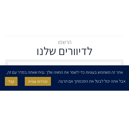
הרשמו
לדיוורים שלנו
הרשמו לדיוורים שלנו - דוא״ל
אתר זה משתמש בעוגיות כדי לשפר את החוויה שלך. נניח שאתה בסדר עם זה,
אבל אתה יכול לבטל את הסכמתך אם תרצה.
הגדרות עוגייה
קבל
אני מאשר/ת בזאת להרצוג, פוקס, נאמן ושות' לשלוח לי ניוזלטרים,
הודעות והזמנות לאירועים וכנסים. אני רשאי/ת לחזור בי מהסכמתי לעיל בכל
עת, באמצעות לחיצה על קישור הסר בהודעה או על ידי פניה בדוא״ל אל
contact@herzoglaw.co.il