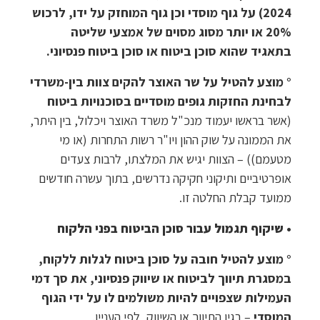
2024) על גוף מוסדי וכן גוף המוחזק על ידו, לרכוש
20% או יותר מסוג מסוים של אמצעי שליטה
בתאגיד שהוא סוכן ביטוח או סוכן ביטוח פנסיוני.
° מוצע להטיל על שר האוצר להקים צוות בין-משרדי
לבחינת החזקות גופים מוסדיים בסוכנויות ביטוח
(אשר בראשו יעמוד מנכ"ל משרד האוצר ויכלול, בין היתר,
את הממונה על שוק ההון ויו"ר רשות התחרות (או מי
מטעמם)) – הצוות יגיש את המלצתו, לרבות צעדים
אופרטיביים ותיקוני חקיקה נדרשים, בתוך עשרה חודשים
ממועד קבלת החלטה זו.
• שיקוף תגמול עבור סוכן הביטוח בפני הלקוח
° מוצע להטיל חובה על סוכן ביטוח לגלות ללקוח,
במסגרת תיווך לביטוח או שיווק פנסיוני, את סך דמי
העמילות שצפויים להיות משולמים לו על ידי הגוף
המוסדי
– בגין התיווך או השיווק, לפי העניין.