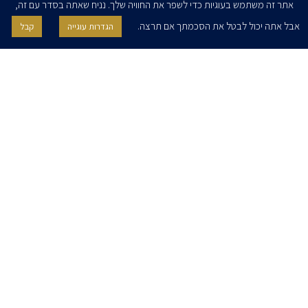
אתר זה משתמש בעוגיות כדי לשפר את החוויה שלך. נניח שאתה בסדר עם זה,
אבל אתה יכול לבטל את הסכמתך אם תרצה.
הגדרות עוגייה
קבל
אני מאשר/ת בזאת להרצוג, פוקס, נאמן ושות' לשלוח לי ניוזלטרים,
הודעות והזמנות לאירועים וכנסים. אני רשאי/ת לחזור בי מהסכמתי לעיל בכל
עת, באמצעות לחיצה על קישור הסר בהודעה או על ידי פניה בדוא״ל אל
contact@herzoglaw.co.il
דף הבית
אודות
השירותים שלנו
הצוות שלנו
מרכז מדיה
קריירה
צור קשר
הצהרת פרטיות
הצהרת נגישות
פרו בונו
2020 © כל הזכויות שמורות. הרצוג פוקס נאמן
SITE BY GOOTTE
כתב ויתור