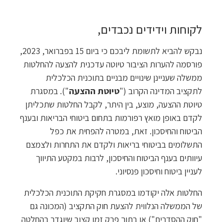
לקוחות וידידים נכבדים,
נבקש להביא לתשומת ליבכם כי ביום 15 בפברואר, 2023,
פורסמה להערות הציבור טיוטה עדכנית להצעה להחלטות
ממשלה שעניינן שינויים מבניים בתוכנית הכלכלית
לתקציב המדינה הקרוב ("
טיוטת ההצעה
"). במסגרת
טיוטת ההצעה, מוצע, בין היתר, לקבל החלטות שתכליתן
לקדם באופן מואץ רפורמות בתחום ביטוחי הבריאות ובענף
הביטוח והחיסכון. זאת, במטרה להפחית את כפל
התשלומים בביטוחי בריאות ולקדם את התחרות ולצמצם
עיוותים בענף הביטוח והחיסכון, לרבות במקטע התיווך
לעניין ביטוח וחיסכון פנסיוני.
החלטות אלה יקודמו במסגרת חקיקת התוכנית הכלכלית
של הממשלה הנלווית להצעת חוק התקציב (המכונה גם
"חוק ההסדרים") או בתוך פרק זמן קצוב שיוגדר בהחלטה