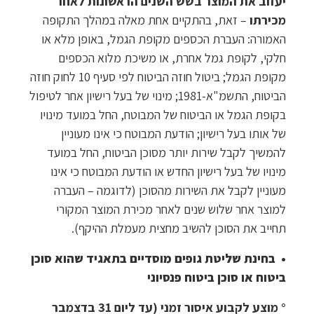
יעזוב את המוצר בשש השנים הראשונות לאחר
מכירתו
– זאת, בהתקיים אחת מאלה במהלך התקופה
האמורה: העברת הכספים מקופת הגמל, באופן מלא או
חלקי, לקופת גמל אחרת, או משיכת מלוא הכספים
מקופת הגמל; ביטול חוזה הביטוח לפי סעיף 10 לחוק חוזה
הביטוח, התשמ"א-1981; מינוי של בעל רישיון אחר לטיפול
בקופת הגמל או הביטוח של המבוטח, החל במועד מינויו
של אותו בעל רישיון; הודעת המבוטח כי אינו מעוניין
להמשיך לקבל שירות יותר מסוכן הביטוח, החל במועד
מינויו של בעל רישיון החדש או הודעת המבוטח כי אינו
מעוניין לקבל את השירות מהסוכן (לדוגמה – העברה
למוצר אחר שלוש שנים לאחר מכירת המוצר המקורי
תחייב את הסוכן להשיב מחצית מעמלת ההיקף).
• בחינת שליטת גופים מוסדיים בתאגיד שהוא סוכן
ביטוח או סוכן ביטוח פנסיוני
° מוצע לקבוע איסור זמני (עד ליום 31 בדצמבר