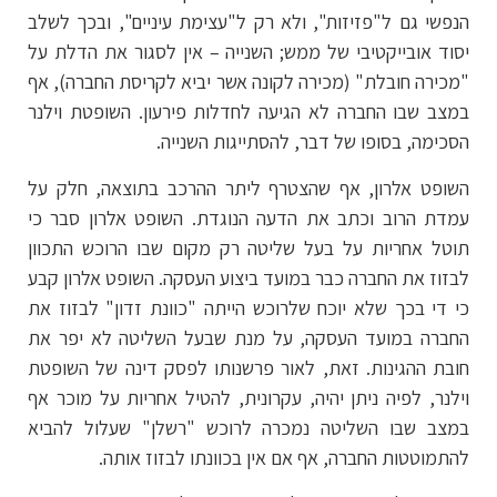
הנפשי גם ל"פזיזות", ולא רק ל"עצימת עיניים", ובכך לשלב
יסוד אובייקטיבי של ממש; השנייה – אין לסגור את הדלת על
"מכירה חובלת" (מכירה לקונה אשר יביא לקריסת החברה), אף
במצב שבו החברה לא הגיעה לחדלות פירעון. השופטת וילנר
הסכימה, בסופו של דבר, להסתייגות השנייה.
השופט אלרון, אף שהצטרף ליתר ההרכב בתוצאה, חלק על
עמדת הרוב וכתב את הדעה הנוגדת. השופט אלרון סבר כי
תוטל אחריות על בעל שליטה רק מקום שבו הרוכש התכוון
לבזוז את החברה כבר במועד ביצוע העסקה. השופט אלרון קבע
כי די בכך שלא יוכח שלרוכש הייתה "כוונת זדון" לבזוז את
החברה במועד העסקה, על מנת שבעל השליטה לא יפר את
חובת ההגינות. זאת, לאור פרשנותו לפסק דינה של השופטת
וילנר, לפיה ניתן יהיה, עקרונית, להטיל אחריות על מוכר אף
במצב שבו השליטה נמכרה לרוכש "רשלן" שעלול להביא
להתמוטטות החברה, אף אם אין בכוונתו לבזוז אותה.