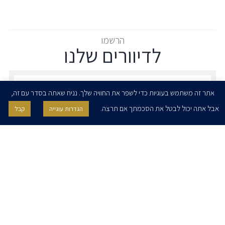
הרשמו
לדיוורים שלנו
הרשמו לדיוורים שלנו - דוא״ל
אתר זה משתמש בעוגיות כדי לשפר את החוויה שלך. נניח שאתה בסדר עם זה,
אבל אתה יכול לבטל את הסכמתך אם תרצה.
הגדרות עוגייה
קבל
אני מאשר/ת בזאת להרצוג, פוקס, נאמן ושות' לשלוח לי ניוזלטרים,
הודעות והזמנות לאירועים וכנסים. אני רשאי/ת לחזור בי מהסכמתי לעיל בכל
עת, באמצעות לחיצה על קישור הסר בהודעה או על ידי פניה בדוא״ל אל
contact@herzoglaw.co.il