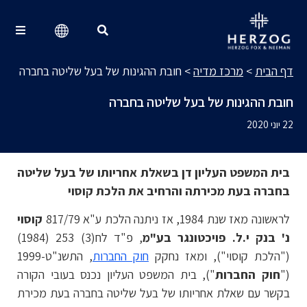
מרכז מדיה
Search for:
דף הבית
>
מרכז מדיה
>
חובת ההגינות של בעל שליטה בחברה
חובת ההגינות של בעל שליטה בחברה
22 יוני 2020
בית המשפט העליון דן בשאלת אחריותו של בעל שליטה
בחברה בעת מכירתה והרחיב את הלכת קוסוי
לראשונה מאז שנת 1984, אז ניתנה הלכת ע"א 817/79
קוסוי
נ' בנק י.ל. פויכטונגר בע"מ
, פ"ד לח(3) 253 (1984)
("הלכת קוסוי"), ומאז נחקק
חוק החברות
, התשנ"ט-1999
("
חוק החברות
"), בית המשפט העליון נכנס בעובי הקורה
בקשר עם שאלת אחריותו של בעל שליטה בחברה בעת מכירת