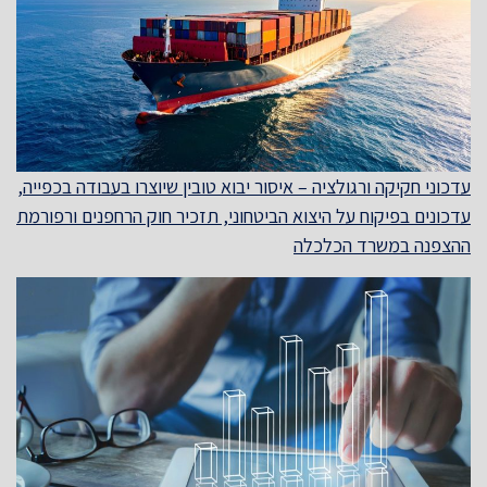
עדכוני חקיקה ורגולציה – איסור יבוא טובין שיוצרו בעבודה בכפייה,
עדכונים בפיקוח על היצוא הביטחוני, תזכיר חוק הרחפנים ורפורמת
ההצפנה במשרד הכלכלה