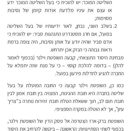
השליטה המוכר: יש להוכיח כי בעל השליטה המוכר ידע
או עצם את עיניו מלדעת אודות קיומן של נסיבות
מסוימות;
בשלב השני, נבחן, לאור ידיעותיו של בעל השליטה
בפועל, אם חרג מסטנדרט התנהגות סביר: יש להוכיח כי
אדם סביר שהיה יודע על אותן נסיבות, היה צופה ברמת
ודאות גבוהה כי הנזק אכן יתרחש.
מבחינת היסוד התוצאתי, קבעה השופטת וילנר (בכפוף לאמור
להלן) – בדומה להלכת קוסוי – כי על מנת שזה יתמלא על
החברה להגיע לחדלות פירעון בפועל.
כמו כן, השופטת וילנר קבעה כי החובה המוטלת על בעל
שליטה בחברה היא חובת ההגינות, המצויה בין חובת אמון לבין
חובת תום לב, תוך ששאלת הטלת חובת זהירות נותרה ב"צריך
עיון", אך לא הוטלה במקרה הספציפי.
השופטת ברק-ארז הצטרפה אל פסק הדין של השופטת וילנר,
בכפוף לשתי הסתייגויות: הראשונה – ביקשה להרחיב את היסוד