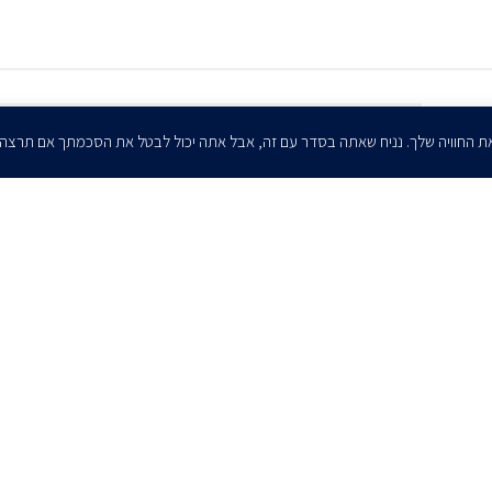
הרשמו לדיוורים שלנו - דוא״ל
ת החוויה שלך. נניח שאתה בסדר עם זה, אבל אתה יכול לבטל את הסכמתך אם תרצה
אני מאשר/ת בזאת להרצוג, פוקס, נאמן ושות' לשלוח לי ניוזלטרים,
הודעות והזמנות לאירועים וכנסים. אני רשאי/ת לחזור בי מהסכמתי לעיל בכל
עת, באמצעות לחיצה על קישור הסר בהודעה או על ידי פניה בדוא״ל אל
contact@herzoglaw.co.il
ר קשר
הצהרת פרטיות
הצהרת נגישות
פרו בונו
2020 © כל הזכויות שמורות. הרצוג פוקס נאמן