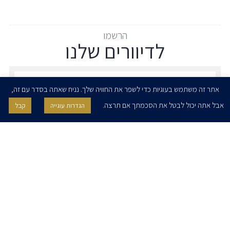
הרשמו
לדיוורים שלנו
הרשמו לדיוורים שלנו - דוא״ל
אתר זה משתמש בעוגיות כדי לשפר את החוויה שלך. נניח שאתה בסדר עם זה,
אבל אתה יכול לבטל את הסכמתך אם תרצה.
הגדרות עוגייה
קבל
אני מאשר/ת בזאת להרצוג, פוקס, נאמן ושות' לשלוח לי ניוזלטרים,
הודעות והזמנות לאירועים וכנסים. אני רשאי/ת לחזור בי מהסכמתי לעיל בכל
עת, באמצעות לחיצה על קישור הסר בהודעה או על ידי פניה בדוא״ל אל
contact@herzoglaw.co.il
דף הבית
אודות
השירותים שלנו
הצוות שלנו