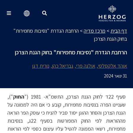
מרכז מדיה
Search for:
דף הבית
>
מרכז מדיה
>
הרחבת הגדרת "נסיבות מחמירות"
בחוק הגנת הצרכן
הרחבת הגדרת "נסיבות מחמירות" בחוק הגנת הצרכן
אוהד אלקסלסי
אולגה פרי
גבריאל כהן
נורית דגן
31 ינואר 2024
סעיף 22ד לחוק הגנת הצרכן, התשמ"א- 1981 ("
החוק
"),
שעניינו הפרה בנסיבות מחמירות, קובע כי אם היה לממונה על
הגנת הצרכן והסחר ההוגן יסוד סביר להניח כי עוסק הפר הוראה
מההוראות לפי החוק המפורטות בסעיף 22ג, בנסיבות
מחמירות, רשאי הממונה להטיל עליו עיצום כספי לפי הוראות