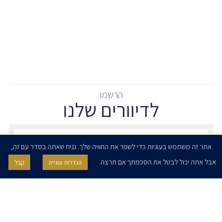
הרשמו
לדיוורים שלנו
הרשמו לדיוורים שלנו - דוא״ל
אתר זה משתמש בעוגיות כדי לשפר את החוויה שלך. נניח שאתה בסדר עם זה,
אבל אתה יכול לבטל את הסכמתך אם תרצה.
הגדרות עוגייה
קבל
אני מאשר/ת בזאת להרצוג, פוקס, נאמן ושות' לשלוח לי ניוזלטרים,
הודעות והזמנות לאירועים וכנסים. אני רשאי/ת לחזור בי מהסכמתי לעיל בכל
עת, באמצעות לחיצה על קישור הסר בהודעה או על ידי פניה בדוא״ל אל
contact@herzoglaw.co.il