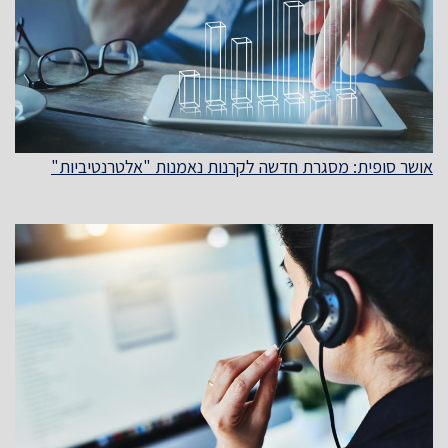
אושר סופית: מסגרת חדשה לקרנות נאמנות "אלטרנטיביות"