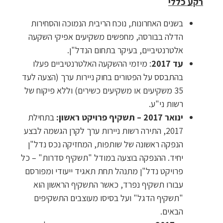
רקע כללי
בשנים האחרונות, נוכח הריבית הנמוכה והסחירות
הדלה בבורסה, מחפשים משקיעים אפיקי השקעה
אלטרנטיביים, בעיקר בתחום הנדל"ן.
עד 2017
: מיזמי ההשקעה האלטרנטיביים פעלו
בהתבסס על הפטורים בחוק ניירות ערך (הצעה לעד
35 משקיעים או משקיעים כשירים) וללא פיקוח של
רשות ני"ע.
ינואר 2017 – תשקיף פרויקט ראשון:
בתחילת
2017, התירה רשות ניירות ערך לקרן הגשמה לבצע
הנפקה ראשונה של שותפות, המחזיקה נכס נדל"ן
יחיד. ההנפקה בוצעה במודל "תשקיף סדרות" – כל
פרויקט נדל"ן מתנהל תחת תאגיד ייעודי ומפורסם
עבורו תשקיף נפרד, כאשר התשקיף הראשון הוא
"תשקיף הדגל" ועל בסיסו מעוצבים התשקיפים
הבאים.