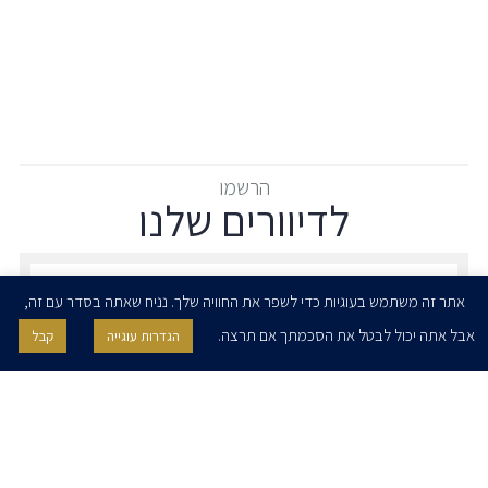
הרשמו
לדיוורים שלנו
הרשמו לדיוורים שלנו - דוא״ל
אתר זה משתמש בעוגיות כדי לשפר את החוויה שלך. נניח שאתה בסדר עם זה,
אבל אתה יכול לבטל את הסכמתך אם תרצה.
הגדרות עוגייה
קבל
אני מאשר/ת בזאת להרצוג, פוקס, נאמן ושות' לשלוח לי ניוזלטרים,
הודעות והזמנות לאירועים וכנסים. אני רשאי/ת לחזור בי מהסכמתי לעיל בכל
עת, באמצעות לחיצה על קישור הסר בהודעה או על ידי פניה בדוא״ל אל
contact@herzoglaw.co.il