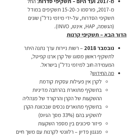
מ-2017 ועד היום – תשקיפי סדרות
: החל
מ-2017, פורסמו כ-15-20 תשקיפים במודל
תשקיפי הסדרות, על-ידי מיזמי נדל"ן שונים
(הגשמה,
HAP
, אינטו,
INVO
).
הדור הבא – תשקיפי קרנות
נובמבר
2018
– רשות ניירות ערך נתנה היתר
לתשקיף ראשון מסוגו של קרן ארנו קפיטל,
המעמידה חוב למיזמי נדל"ן בישראל.
מה החידוש
?
לקרן אין פעילות עסקית קודמת
בתשקיף מתוארת בהרחבה מדיניות
ההשקעות של הקרן והרקורד של מנהליה
בתשקיף מתוארים נכסים שבכוונת הקרן
להשקיע בהם (33% מסך הגיוס)
פיזור סיכונים בין מספר השקעות
מנגנון פדיון – רלוונטי לקרנות עם משך חיים