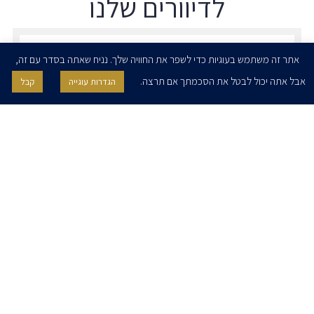
לדיוורים שלנו
הרשמו לדיוורים שלנו - דוא״ל
אתר זה משתמש בעוגיות כדי לשפר את החוויה שלך. נניח שאתה בסדר עם זה,
אבל אתה יכול לבטל את הסכמתך אם תרצה.
הגדרות עוגייה
קבל
אני מאשר/ת בזאת להרצוג, פוקס, נאמן ושות' לשלוח לי ניוזלטרים,
הודעות והזמנות לאירועים וכנסים. אני רשאי/ת לחזור בי מהסכמתי לעיל בכל
עת, באמצעות לחיצה על קישור הסר בהודעה או על ידי פניה בדוא״ל אל
contact@herzoglaw.co.il
דף הבית
אודות
השירותים שלנו
הצוות שלנו
מרכז מדיה
קריירה
צור קשר
הצהרת פרטיות
הצהרת נגישות
פרו בונו
2020 © כל הזכויות שמורות. הרצוג פוקס נאמן