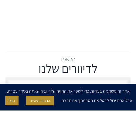
הרשמו
לדיוורים שלנו
הרשמו לדיוורים שלנו - דוא״ל
אתר זה משתמש בעוגיות כדי לשפר את החוויה שלך. נניח שאתה בסדר עם זה,
אבל אתה יכול לבטל את הסכמתך אם תרצה.
הגדרות עוגייה
קבל
אני מאשר/ת בזאת להרצוג, פוקס, נאמן ושות' לשלוח לי ניוזלטרים,
הודעות והזמנות לאירועים וכנסים. אני רשאי/ת לחזור בי מהסכמתי לעיל בכל
עת, באמצעות לחיצה על קישור הסר בהודעה או על ידי פניה בדוא״ל אל
contact@herzoglaw.co.il