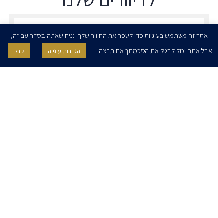
הרשמו לדיוורים שלנו - דוא״ל
אתר זה משתמש בעוגיות כדי לשפר את החוויה שלך. נניח שאתה בסדר עם זה,
אבל אתה יכול לבטל את הסכמתך אם תרצה.
הגדרות עוגייה
קבל
אני מאשר/ת בזאת להרצוג, פוקס, נאמן ושות' לשלוח לי ניוזלטרים,
הודעות והזמנות לאירועים וכנסים. אני רשאי/ת לחזור בי מהסכמתי לעיל בכל
עת, באמצעות לחיצה על קישור הסר בהודעה או על ידי פניה בדוא״ל אל
contact@herzoglaw.co.il
דף הבית
אודות
השירותים שלנו
הצוות שלנו
מרכז מדיה
קריירה
צור קשר
הצהרת פרטיות
הצהרת נגישות
פרו בונו
2020 © כל הזכויות שמורות. הרצוג פוקס נאמן