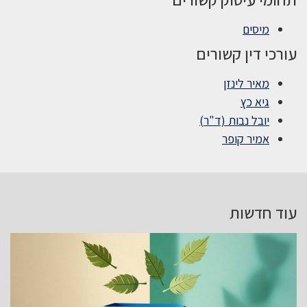
מיסים
עורכי דין קשורים
מאיר לינזן
גיא כץ
יובל נבות (ד"ר)
אמיר קופר
עוד חדשות