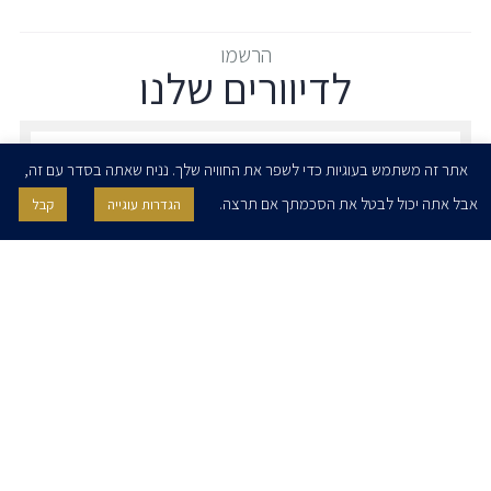
הרשמו
לדיוורים שלנו
הרשמו לדיוורים שלנו - דוא״ל
אתר זה משתמש בעוגיות כדי לשפר את החוויה שלך. נניח שאתה בסדר עם זה,
אבל אתה יכול לבטל את הסכמתך אם תרצה.
הגדרות עוגייה
קבל
אני מאשר/ת בזאת להרצוג, פוקס, נאמן ושות' לשלוח לי ניוזלטרים,
הודעות והזמנות לאירועים וכנסים. אני רשאי/ת לחזור בי מהסכמתי לעיל בכל
עת, באמצעות לחיצה על קישור הסר בהודעה או על ידי פניה בדוא״ל אל
contact@herzoglaw.co.il
דף הבית
אודות
השירותים שלנו
הצוות שלנו