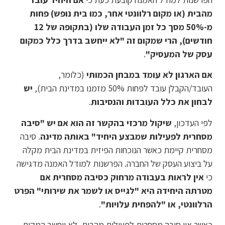
מהבית (או מקום רלוונטי אחר, כמו בית נופש) פחות
מ-50% מסך כל זמן העבודה שלו (בתקופה של 12
חודשים), הרי שמקום זה "לא ייחשב בדרך כלל כמקום
עסק של המעסיק"
.
אם הארגון לא עומד במבחן הכמותי
(כלומר,
העובד/הקבלן עובד לפחות 50% מזמנו במדינת הבית),
יש
לבחון את כלל העובדות והנסיבות
.
לפי העדכון,
שיקול מרכזי בהקשר זה הוא אם יש "סיבה
מסחרית לפעילות שמבצע היחיד" באותה מדינה
. סיבה
מסחרית קיימת כאשר הנוכחות הפיזית במדינת הבית מקלה
על ביצוע העסק של החברה. הפרשנות למודל האמנה מדגישה
כי
אין לראות בעבודה מרחוק כסיבה מסחרית אם
מטרתה היחידה היא "לגייס או לשמר את שירותי" הפרט
הרלוונטי, או "להפחית עלויות"
.
כאשר אין סיבה מסחרית לפעילות מהבית, לא ייחשב המקום