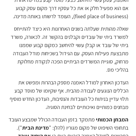
אם הוא מפעיל חלק או את כל עסקיו דרך מקום עסק קבוע
(fixed place of business), העומד לרשותו באותה מדינה.
שאלה מהותית שעלתה בשנים האחרונות היא כיצד להתייחס
למשרד ביתי של עובדים וקבלנים בהקשר זה. לכאורה, משרד
ביתי של עובד או קבלן עשוי להיחשב כמקום קבוע שממנו
מתבצעת פעילות העסק. עם הגידול בשכיחות מודל העבודה
מרחוק, סוגיית המשרדים הביתיים הפכה לנקודת מחלוקת
בהליכי מס.
העדכון האחרון למודל האמנה מספק הבהרות ומפשט את
הכללים הנוגעים לעבודה מהבית. אף שקיומו של מוסד קבע
תלוי עדיין בניתוח כל העובדות והנסיבות, העדכון החדש מוסיף
מבחנים כמותיים ואיכותיים לבחינת הסוגיה.
המבחן הכמותי
מתמקד בזמן העבודה הכולל שמבצע העובד
בתחומי השיפוט של מקום מגוריו (להלן: "
מדינת הבית
").
הפרשנות למודל האמנה קובעת כעת כי
אם היחיד עובד