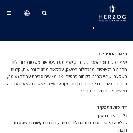
משרה #688921
עו"ד למחלקת מיסים
Search for:
תיאור התפקיד:
ייעוץ בכל תחומי המסים, לרבות, ייעוץ מס בעסקאות מס מורכבות וליווי
חברות בינלאומיות ומהגדולות במשק, עסקאות מיזוגים ורכישות, קרנות
השקעה, שינויי מבנה ולקוחות פרטיים. אנו מציעים סביבת עבודה נעימה,
תומכת ומאתגרת ואפשרויות קידום מקצועי ואישי. אפשרות לשעות עבודה
גמישות ושכר הולם למתאימים.
דרישות התפקיד:
•2 – 4 שנות ניסיון
•שליטה מלאה בעברית ובאנגלית (כתיבה, ניסוח ותקשורת משפטית) –
חובה!