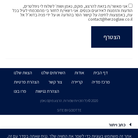
אני מאשר/ת בזאת להרצוג, פוקס, נאמן ושות' לשלוח לי ניוזלטרים,
הודעות והזמנות לאירועים וכנסים. אני רשאי/ת לחזור בי מהסכמתי לעיל בכל
עת, באמצעות לחיצה על קישור הסר בהודעה או על ידי פניה בדוא״ל אל
contact@herzoglaw.co.il
דף הבית
אודות
השירותים שלנו
הצוות שלנו
מרכז מדיה
קריירה
צור קשר
הצהרת פרטיות
הצהרת נגישות
פרו בונו
2020 © כל הזכויות שמורות. הרצוג פוקס נאמן
SITE BY GOOTTE
כתב ויתור
אתר זה משתמש בעוגיות כדי לשפר את החוויה שלך. נניח שאתה בסדר עם זה,