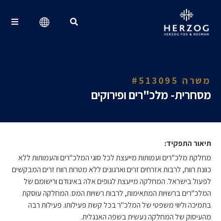
Search for:
משרה #513095
מסחרית- מלכ"רים ופירוקים
תיאור התפקיד:
מחלקת מלכ"רים ועמותות מייעצת לכל סוגי המלכ"רים והעמותות ללא
כוונת רווח, לרבות אזרחים זרים וארגונים ללא מטרות רווח זרים המבקשים
לפעול בישראל. המחלקה מייעצת לגופים אלה באיגודם ורישומם של
המלכ"רים ברשויות המתאימות, לרבות רשויות המס. המחלקה עוסקת
בתמיכה וליווי משפטי של המלכ"ר בכל קשת פעילותו. פעילות רבה
מהעיסוק של המחלקה נעשית בשפה האנגלית.