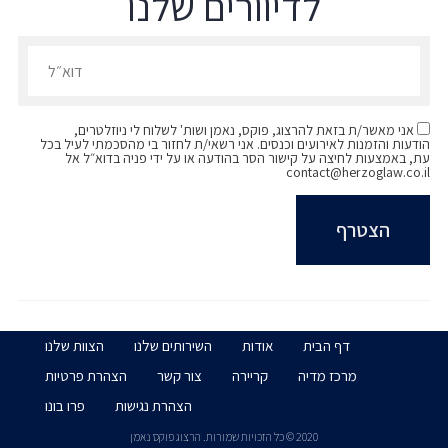
לדיוורים שלנו
הרשמו לדיוורים שלנו - דוא״ל
אני מאשר/ת בזאת להרצוג, פוקס, נאמן ושות' לשלוח לי ניוזלטרים,
הודעות והזמנות לאירועים וכנסים. אני רשאי/ת לחזור בי מהסכמתי לעיל בכל
עת, באמצעות לחיצה על קישור הסר בהודעה או על ידי פניה בדוא״ל אל
contact@herzoglaw.co.il
דף הבית
אודות
השירותים שלנו
הצוות שלנו
מרכז מדיה
קריירה
צור קשר
הצהרת פרטיות
הצהרת נגישות
פרו בונו
2020 © כל הזכויות שמורות. הרצוג פוקס נאמן