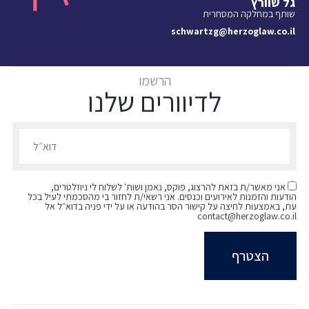
גל שוורץ
שותף במחלקה המסחרית
schwartzg@herzoglaw.co.il
הרשמו
לדיוורים שלנו
הרשמו לדיוורים שלנו - דוא״ל
אני מאשר/ת בזאת להרצוג, פוקס, נאמן ושות' לשלוח לי ניוזלטרים,
הודעות והזמנות לאירועים וכנסים. אני רשאי/ת לחזור בי מהסכמתי לעיל בכל
עת, באמצעות לחיצה על קישור הסר בהודעה או על ידי פניה בדוא״ל אל
contact@herzoglaw.co.il