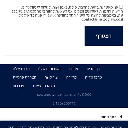
אני מאשר/ת בזאת להרצוג, פוקס, נאמן ושות' לשלוח לי ניוזלטרים,
הודעות והזמנות לאירועים וכנסים. אני רשאי/ת לחזור בי מהסכמתי לעיל בכל
עת, באמצעות לחיצה על קישור הסר בהודעה או על ידי פניה בדוא״ל אל
contact@herzoglaw.co.il
דף הבית
אודות
השירותים שלנו
הצוות שלנו
מרכז מדיה
קריירה
צור קשר
הצהרת פרטיות
הצהרת נגישות
פרו בונו
2020 © כל הזכויות שמורות. הרצוג פוקס נאמן
SITE BY GOOTTE
כתב ויתור
אתר זה משתמש בעוגיות כדי לשפר את החוויה שלך. נניח שאתה בסדר עם זה,