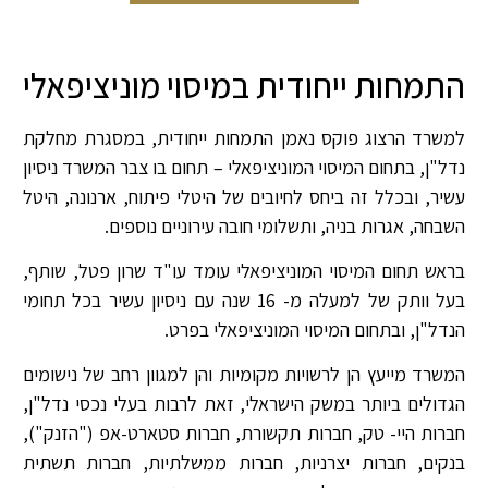
צור קשר
צוות המחלקה
דירוגים ופרסים
התמחות ייחודית במיסוי מוניציפאלי
למשרד הרצוג פוקס נאמן התמחות ייחודית, במסגרת מחלקת
נדל"ן, בתחום המיסוי המוניציפאלי – תחום בו צבר המשרד ניסיון
עשיר, ובכלל זה ביחס לחיובים של היטלי פיתוח, ארנונה, היטל
השבחה, אגרות בניה, ותשלומי חובה עירוניים נוספים.
בראש תחום המיסוי המוניציפאלי עומד עו"ד שרון פטל, שותף,
בעל וותק של למעלה מ- 16 שנה עם ניסיון עשיר בכל תחומי
הנדל"ן, ובתחום המיסוי המוניציפאלי בפרט.
המשרד מייעץ הן לרשויות מקומיות והן למגוון רחב של נישומים
הגדולים ביותר במשק הישראלי, זאת לרבות בעלי נכסי נדל"ן,
חברות היי- טק, חברות תקשורת, חברות סטארט-אפ ("הזנק"),
בנקים, חברות יצרניות, חברות ממשלתיות, חברות תשתית