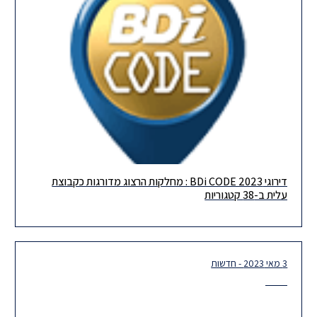
דירוגי BDi CODE 2023 : מחלקות הרצוג מדורגות כקבוצת
גאים לשתף שהרצוג הגיעה למספר מרשים של 38 דירוגים בקבוצת
עלית ב-38 קטגוריות
עלית בדירוג ה- BDICode השנה! תודה רבה לכל העובדים שלנו
3 מאי 2023 - חדשות