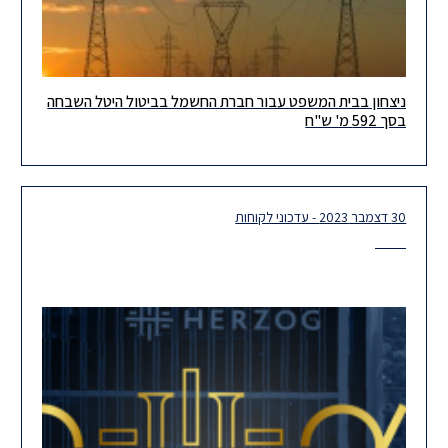
ניצחון בבית המשפט עבור חברת החשמל בביטול היטל השבחה
"עמדת הועדה המקומית אינה מתיישבת עם טובת הציבור, ובעיקר עם
בסך 592 מ' ש"ח
ציבור תושבי אזור חדרה" – כך קבע בית המשפט המחוזי
30 דצמבר 2023 - עדכוני לקוחות