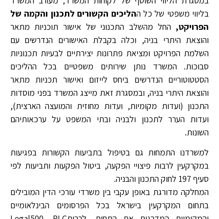
במסגרת הליווי השוטף של לקוחות המשרד, מעורב המשרד
בליווי משפטי של כל ה
הליכים הקשורים לתכנון והקמה של
הפרויקט,
החל מהשלב התכנוני של אישור תוכניות מתאר
והוצאת היתרי בניה, וכלה בקבלת האישורים הנדרשים עם
השלמת הפרויקט ומציאת פתרונות יצירתיים לבעיות תכנוניות
סבוכות. המשרד נותן שירותים משפטיים בכל ההליכים
הסטטוטוריים הנדרשים ביחס לייזום ואישור תכניות מתאר
והוצאת היתרי בניה, ובמסגרת זאת מייצג המשרד בפני מוסדות
התכנון (ועדות מקומיות, ועדות מחוזית והמועצה הארצית),
ועדות הערר לתכנון ולבניה ובתי המשפט על ערכאותיהם
השונות.
למשרדנו התמחות גם בטיפול בתביעות הקשורות בפגיעות
במקרקעין לרבות פיצויי הפקעה, ביטול הפקעות ותביעות לפי
סעיף 197 לחוק התכנון והבניה.
המחלקה מדורגת באופן עקבי בין משרדי עורכי הדין המובילים
בתחום המקרקעין בישראל בכל הפרסומים הבינלאומיים
והמקומיים המדרגים את התחום, לרבותLegal500, PLC