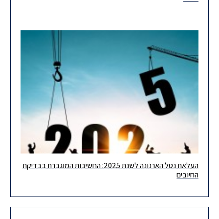
העלאת נטל הארנונה לשנת 2025: החשיבות המוגברת בבדיקת
בימים אלו נשלחים אליכם חשבונות הארנונה השנתיים בגין שנת המס
החיובים
2025. בהקשר זה, נבקש להסב את תשומת ליבכם, כי שיעור