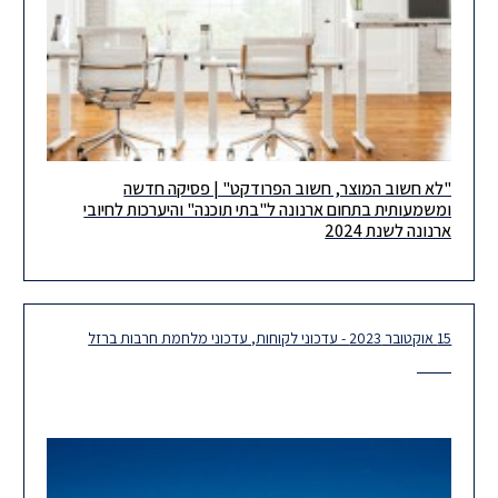
"לא חשוב המוצר, חשוב הפרודקט" | פסיקה חדשה
לקוחות יקרים, ברצוננו להביא לידיעתכם עדכון משפטי חשוב, מן העת
ומשמעותית בתחום ארנונה ל"בתי תוכנה" והיערכות לחיובי
האחרונה, בדבר פסק דינו של בית המשפט המחוזי בעניין עמ"נ
ארנונה לשנת 2024
15 אוקטובר 2023 - עדכוני לקוחות, עדכוני מלחמת חרבות ברזל