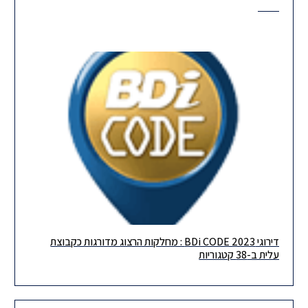
דירוגי BDi CODE 2023 : מחלקות הרצוג מדורגות כקבוצת
גאים לשתף שהרצוג הגיעה למספר מרשים של 38 דירוגים בקבוצת
עלית ב-38 קטגוריות
עלית בדירוג ה- BDICode השנה! תודה רבה לכל העובדים שלנו