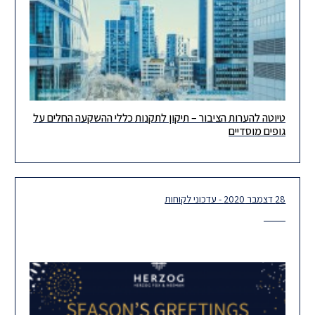
טיוטה להערות הציבור – תיקון לתקנות כללי ההשקעה החלים על
משרד האוצר ורשות שוק ההון פרסמו טיוטה להערות הציבור לתיקון
גופים מוסדיים
תקנות הפיקוח על שירותים פיננסיים (קופות גמל) (כללי השקעה החלים
28 דצמבר 2020 - עדכוני לקוחות