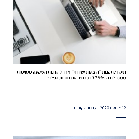
תיקון לתקנות "הוצאות ישירות" מחריג קרנות השקעה מסוימות
תיקון לתקנות קופות גמל בדבר "הוצאות ישירות" מחריג קרנות השקעה
ממגבלת ה-0.25% ומרחיב את חובות הגילוי
למימון פרויקטים לתשתיות בישראל וכן קרנות השקעה בתחום ההיי-טק
בישראל
12 אוגוסט 2020 - עדכוני לקוחות