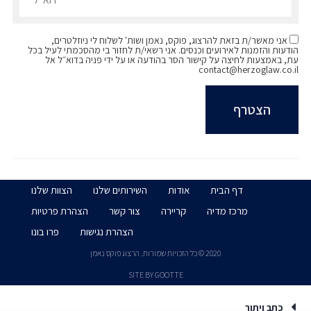
אני מאשר/ת בזאת להרצוג, פוקס, נאמן ושות' לשלוח לי ניוזלטרים,
הודעות והזמנות לאירועים וכנסים. אני רשאי/ת לחזור בי מהסכמתי לעיל בכל
עת, באמצעות לחיצה על קישור הסר בהודעה או על ידי פניה בדוא״ל אל
contact@herzoglaw.co.il
דף הבית
אודות
השירותים שלנו
הצוות שלנו
מרכז מדיה
קריירה
צור קשר
הצהרת פרטיות
הצהרת נגישות
פרו בונו
2020 © כל הזכויות שמורות. הרצוג פוקס נאמן
SITE BY GOOTTE
כתב ויתור