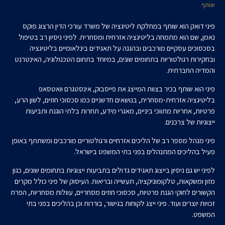
שותף
פיני דואק הוא שותף במחלקת ליטיגציה של משרד עורכי הדין הרצוג פוקס
נאמן, שם הוא מתמחה בליטיגציה אזרחית ומסחרית. לפיני ניסיון רב בטיפול
בסכסוכים עסקיים מורכבים ובהגנה על תאגידים בינלאומיים בליטיגציה
ובחקירות רגולטוריות בתחומים שונים, במיוחד בתחום הטכנולוגיה, האינטרנט
והמדיה החברתית.
פיני הוא שותף בכיר בצוות המייצג את פייסבוק, אינסטגרם וואטסאפ
בליטיגציה אזרחית-מסחרית, בנושאים חדשניים כמו סכסוכי חוזים, לשון הרע,
פרטיות, אחריות מתווכי ביניים, מאגרי מידע, תחרות בלתי הוגנת ותביעות
ייצוגיות של צרכנים.
פיני מנהל מספר רב של הליכים אזרחיים ורגולטוריים מורכבים ומשתתף באופן
פעיל בהליכים המתנהלים בפני בתי המשפט בישראל.
לפיני יש גם ניסיון בייצוג תאגידים גדולים בתביעות ייצוגיות בתחומים שונים, כגון
מזון ומשקאות, טלקומוניקציה, תעשייה ובריאות. העיסוק של פיני כולל מקרים
הקשורים לחוקי הגנת פרטיות, סכסוכי חוזים מסחריים, עוולות מסחריות, הפרת
זכויות יוצרים ועוד. פיני ייצג לקוחות בגישור, בוררות וכן בהליכים בפני בתי
המשפט.