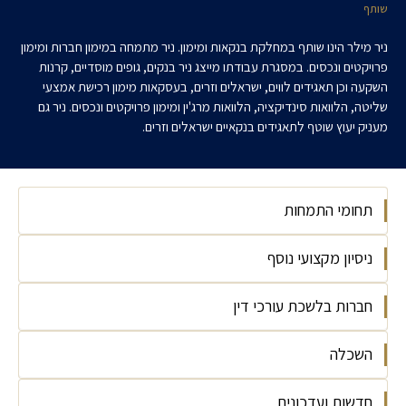
שותף
ניר מילר הינו שותף במחלקת בנקאות ומימון. ניר מתמחה במימון חברות ומימון
פרויקטים ונכסים. במסגרת עבודתו מייצג ניר בנקים, גופים מוסדיים, קרנות
השקעה וכן תאגידים לווים, ישראלים וזרים, בעסקאות מימון רכישת אמצעי
שליטה, הלוואות סינדיקציה, הלוואות מרג'ין ומימון פרויקטים ונכסים. ניר גם
מעניק יעוץ שוטף לתאגידים בנקאיים ישראלים וזרים.
תחומי התמחות
ניסיון מקצועי נוסף
בנקאות ופיננסים
מימון חברות
חברות בלשכת עורכי דין
עוזר מחקר (מיזוגים ורכישות) באוניברסיטת
מימון עסקאות נדל"ן
בר-אילן (2006-2007)
מימון פרויקטים
השכלה
ישראל, 2009
חדשות ועדכונים