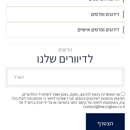
הפקולטה למשפטים, אוניברסיטת בר-אילן, .LL.M,
שנת 2008
דירוגים ופרסים
עסקת מכירת אחזקות בעופר השקעות
הפקולטה למשפטים, אוניברסיטת בר-אילן .LL.B ,
Herzog Fox & Neeman is Pleased to
בהצטיינות, שנת 2008
דירוגים ופרסים אישיים
הרצוג מדורגים פירמת עלית על ידי IFLR 1000
Announce the Appointment of 15 New
לשנת 2025
Partners | 2018
עורך דין מומלץ בבנקאות ומימון (Legal 500
הרשמו
לדיוורים שלנו
2026)
מומלץ בתחום בנקאות ופיננסים (The Legal 500
הרשמו לדיוורים שלנו - דוא״ל
2022)
אני מאשר/ת בזאת להרצוג, פוקס, נאמן ושות' לשלוח לי ניוזלטרים,
הודעות והזמנות לאירועים וכנסים. אני רשאי/ת לחזור בי מהסכמתי לעיל בכל
עת, באמצעות לחיצה על קישור הסר בהודעה או על ידי פניה בדוא״ל אל
contact@herzoglaw.co.il