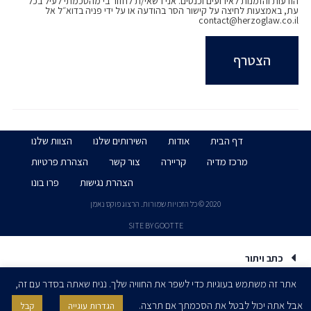
הודעות והזמנות לאירועים וכנסים. אני רשאי/ת לחזור בי מהסכמתי לעיל בכל
התכנית להעשרת מלכ"רים 2021
עת, באמצעות לחיצה על קישור הסר בהודעה או על ידי פניה בדוא״ל אל
contact@herzoglaw.co.il
The New Normal – היבטים פרקטיים בעולם
המלכ"רים
דף הבית
אודות
השירותים שלנו
הצוות שלנו
מרכז מדיה
קריירה
צור קשר
הצהרת פרטיות
הצהרת נגישות
פרו בונו
2020 © כל הזכויות שמורות. הרצוג פוקס נאמן
SITE BY GOOTTE
כתב ויתור
אתר זה משתמש בעוגיות כדי לשפר את החוויה שלך. נניח שאתה בסדר עם זה,
אבל אתה יכול לבטל את הסכמתך אם תרצה.
הגדרות עוגייה
קבל