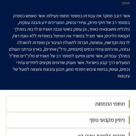
שותף
אשר דובב ממקד את עבודתו במספר תחומי פעילות: אשר משמש כמפרק
במספר רב של תיקי פירוק, עתירי נכסים, המצריכים ידע והבנה עסקית,
כלכלית וחשבונאית כאחד, וכן עוסק בשינוי מבנה תאגידים לרבות במהלך
הקפאת הליכים; אשר מוביל במשרד את הטיפול במוסדות ללא כוונת רווח,
לרבות הקדשות, עמותות, חברות לתועלת הציבור וכן מוסדות להשכלה
גבוהה, מרביתם עתירי נכסים (פיננסיים, נדל"ן ואחרים), בארץ וברחבי העולם.
במהלך עבודתו, אשר מייצג ומייעץ למספר רב של תאגידים מלכ"רים מחו"ל
הפועלים דרך קבע בישראל. אשר מעניק שירותים מקיפים ליחידים עתירי
נכסים, ועוסק בניסוח וגיבוש הסכמי ממון, תכנון עזבונות והוצאה לפועל של
עזבונות
תחומי התמחות
ניסיון מקצועי נוסף
משפט מסחרי
חדלות פירעון
חברות בלשכת עורכי דין