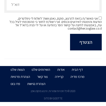
תל אביב, 2022–2024
טרום-התמחות, Kaufman, Kaiser, Raz & Co.,
2021–2023
אני מאשר/ת בזאת להרצוג, פוקס, נאמן ושות' לשלוח לי ניוזלטרים,
הודעות והזמנות לאירועים וכנסים. אני רשאי/ת לחזור בי מהסכמתי לעיל בכל
עת, באמצעות לחיצה על קישור הסר בהודעה או על ידי פניה בדוא״ל אל
contact@herzoglaw.co.il
דף הבית
אודות
השירותים שלנו
הצוות שלנו
מרכז מדיה
קריירה
צור קשר
הצהרת פרטיות
הצהרת נגישות
פרו בונו
2020 © כל הזכויות שמורות. הרצוג פוקס נאמן
SITE BY GOOTTE