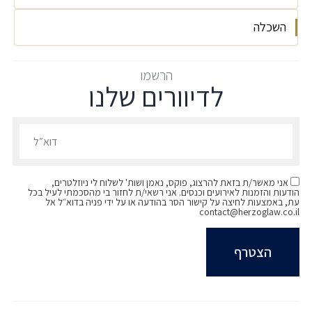
אוניברסיטת חיפה וזוכת פרס "סטודנטית ראויה
השכלה
2022
לשבח".
פעילות אקדמית באוניברסיטה:
אוניברסיטת חיפה LLB + BA משפטים בתכנית
השתתפות במועדון ה- Debate;
הרשמו
לדיוורים שלנו
אופקים - תכניית המצטיינים של האוניברסיטה
כתב העת "דין ודברים";
2020
עוזרת מחקר בתחום המסחרי והאזרחי;
הרשמו לדיוורים שלנו - דוא״ל
עוזרת הוראה בקורסים שונים;
חברה בקליניקה למשפט ומדיניות חינוך
אני מאשר/ת בזאת להרצוג, פוקס, נאמן ושות' לשלוח לי ניוזלטרים,
הודעות והזמנות לאירועים וכנסים. אני רשאי/ת לחזור בי מהסכמתי לעיל בכל
עת, באמצעות לחיצה על קישור הסר בהודעה או על ידי פניה בדוא״ל אל
contact@herzoglaw.co.il