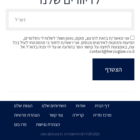
עוזרת מחקר לפרופ' ישי בלנק ופרופ' יששכר
הרשמו לדיוורים שלנו - דוא״ל
רוזן-צבי, 2023
חברת מערכת בכתב העת "משפט, חברה ותרבות",
2022
אני מאשר/ת בזאת להרצוג, פוקס, נאמן ושות' לשלוח לי ניוזלטרים,
הודעות והזמנות לאירועים וכנסים. אני רשאי/ת לחזור בי מהסכמתי לעיל בכל
עת, באמצעות לחיצה על קישור הסר בהודעה או על ידי פניה בדוא״ל אל
contact@herzoglaw.co.il
דף הבית
אודות
השירותים שלנו
הצוות שלנו
מרכז מדיה
קריירה
צור קשר
הצהרת פרטיות
הצהרת נגישות
פרו בונו
2020 © כל הזכויות שמורות. הרצוג פוקס נאמן