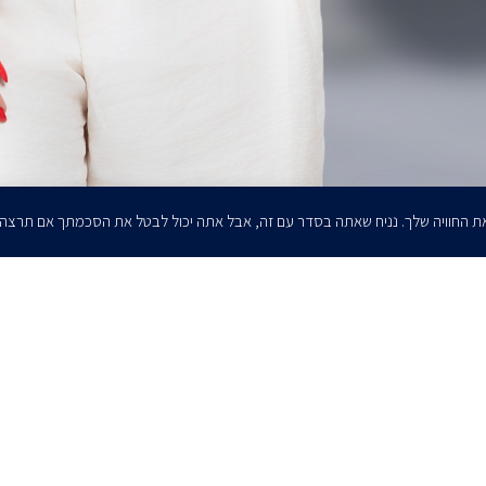
ת החוויה שלך. נניח שאתה בסדר עם זה, אבל אתה יכול לבטל את הסכמתך אם תרצה
הרשמו לדיוורים שלנו - דוא״ל