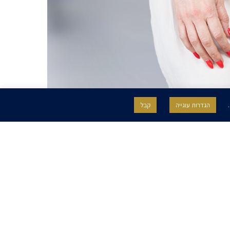
.
הגדרות עוגייה
קבל
תחומי התמחות
השכלה
הייטק
אוניברסיטת רייכמן, תואר ראשון
במינהל עסקים (B.B.A.), בנקאות, דיני
תאגידים, מימון ודיני ניירות ערך, 2012