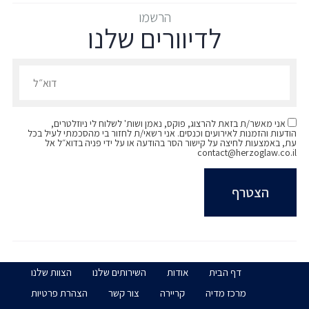
אוניברסיטת ת"א, LLB משפטים, 2017
הרשמו
לדיוורים שלנו
הרשמו לדיוורים שלנו - דוא״ל
אני מאשר/ת בזאת להרצוג, פוקס, נאמן ושות' לשלוח לי ניוזלטרים,
הודעות והזמנות לאירועים וכנסים. אני רשאי/ת לחזור בי מהסכמתי לעיל בכל
עת, באמצעות לחיצה על קישור הסר בהודעה או על ידי פניה בדוא״ל אל
contact@herzoglaw.co.il
דף הבית
אודות
השירותים שלנו
הצוות שלנו
מרכז מדיה
קריירה
צור קשר
הצהרת פרטיות