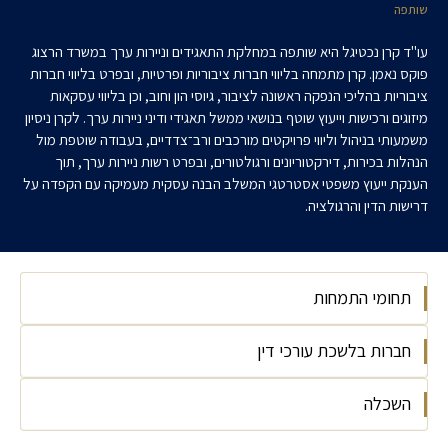
שותפה
עו"ד קרן נכטיגל היא שותפה במחלקת התאגידים וניירות ערך במשרד הרצוג
פוקס נאמן. קרן מתמחה בליווי חברות ציבוריות ופרטיות, ובפרט בליווי חברות
ציבוריות בהליכי הנפקה ראשונה לציבור, גיוסי הון וחוב, וכן בליווי עסקאות
מיזוגים ורכישות וייעוץ שוטף בנושאי ממשל תאגידי ודיני ניירות ערך. לקרן ניסיון
משמעותי בניהול וליווי פרויקטים מורכבים ורב־צדדיים, בעבודה שוטפת מול
הנהלות בכירות, דירקטוריונים ורגולטורים, ובפרט רשות ניירות ערך, תוך
הענקת ייעוץ משפטי אסטרטגי המשלב הבנה עסקית מעמיקה עם הקפדה על
דרישות הדין והרגולציה.
תחומי התמחות
חברות בלשכת עורכי דין
דיני תאגידים
השכלה
חברות בלשכת עורכי הדין 2017