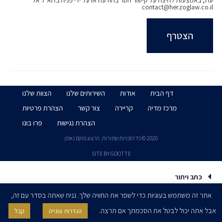
עת, באמצעות לחיצה על קישור הסר בהודעה או על ידי פניה בדוא״ל אל
contact@herzoglaw.co.il
דף הבית
אודות
השירותים שלנו
הצוות שלנו
מרכז מדיה
קריירה
צור קשר
הצהרת פרטיות
הצהרת נגישות
פרו בונו
2020 © כל הזכויות שמורות. הרצוג פוקס נאמן
SITE BY GOOTTE
כתב ויתור
אתר זה משתמש בעוגיות כדי לשפר את החוויה שלך. נניח שאתה בסדר עם זה,
אבל אתה יכול לבטל את הסכמתך אם תרצה.
הגדרות עוגייה
קבל