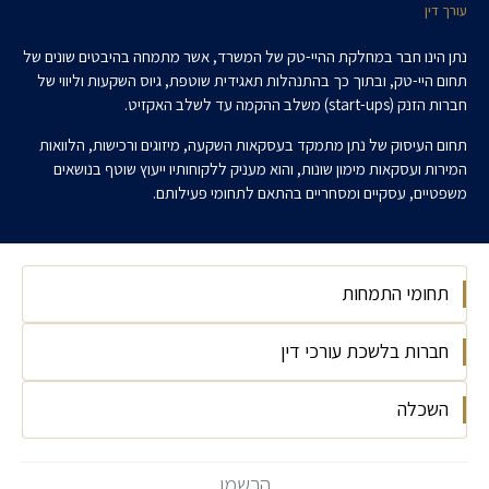
עורך דין
נתן הינו חבר במחלקת ההיי-טק של המשרד, אשר מתמחה בהיבטים שונים של
תחום היי-טק, ובתוך כך בהתנהלות תאגידית שוטפת, גיוס השקעות וליווי של
חברות הזנק (start-ups) משלב ההקמה עד לשלב האקזיט.
תחום העיסוק של נתן מתמקד בעסקאות השקעה, מיזוגים ורכישות, הלוואות
המירות ועסקאות מימון שונות, והוא מעניק ללקוחותיו ייעוץ שוטף בנושאים
משפטיים, עסקיים ומסחריים בהתאם לתחומי פעילותם.
תחומי התמחות
חברות בלשכת עורכי דין
הייטק
דיני תאגידים
השכלה
2024
מיזוגים ורכישות
אוניברסיטת בר-אילן, LLB משפטים, 2023
הרשמו