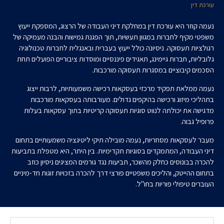
עורכת דין
נעמה קוזר היא עורכת דין במחלקת דיני העבודה של הרצוג, המספקת ייעוץ
משפטי מקיף לחברות במגוון תעשיות, תוך הפגנת גמישות והבנה מעמיקה של
רגולציות תעסוקה. ניסיונה כולל ייעוץ בעברית ובאנגלית לחברות טכנולוגיה
גלובליות, חברות גיימינג, תאגידים פיננסיים ומוסדות ציבוריים הפועלים תחת
הסכמים קיבוציים במסגרות תעסוקה מורכבות.
נעמה ממלאת תפקיד מרכזי בעסקאות רכישה משמעותיות, לרבות ייצוג
בתהליכי מיזוג ורכישה בהיקפים גדולים. מעורבותה בעסקאות מורכבות
מדגישה את יכולתה לנווט סוגיות תעסוקה קריטיות בתוך עסקאות בעלות
פרופיל גבוה.
מעבר לעסקאות מסחריות, נעמה מובילה תיקי ליטיגציה משמעותיים בתחום
דיני העבודה, המתמקדים בסוגיות תקדימיות. בין היתר, היא מטפלת בתביעות
להכרה בבונוסים כחלק מהשכר, תביעות נגד גורמים המציגים ניסיון כוזב
בתחום ההייטק, והליכים משפטיים פורצי דרך להכרה בזכויות זוגות חד-מיניים
העוברים טיפולי פוריות בחו"ל.