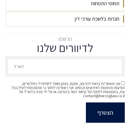
תחומי התמחות
חברות בלשכת עורכי דין
דיני עבודה
2017
הרשמו
לדיוורים שלנו
הרשמו לדיוורים שלנו - דוא״ל
אני מאשר/ת בזאת להרצוג, פוקס, נאמן ושות' לשלוח לי ניוזלטרים,
הודעות והזמנות לאירועים וכנסים. אני רשאי/ת לחזור בי מהסכמתי לעיל בכל
עת, באמצעות לחיצה על קישור הסר בהודעה או על ידי פניה בדוא״ל אל
contact@herzoglaw.co.il