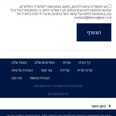
אני מאשר/ת בזאת להרצוג, פוקס, נאמן ושות' לשלוח לי ניוזלטרים,
הודעות והזמנות לאירועים וכנסים. אני רשאי/ת לחזור בי מהסכמתי לעיל בכל
עת, באמצעות לחיצה על קישור הסר בהודעה או על ידי פניה בדוא״ל אל
contact@herzoglaw.co.il
דף הבית
אודות
השירותים שלנו
הצוות שלנו
מרכז מדיה
קריירה
צור קשר
הצהרת פרטיות
הצהרת נגישות
פרו בונו
2020 © כל הזכויות שמורות. הרצוג פוקס נאמן
SITE BY GOOTTE
כתב ויתור
אתר זה משתמש בעוגיות כדי לשפר את החוויה שלך. נניח שאתה בסדר עם זה,