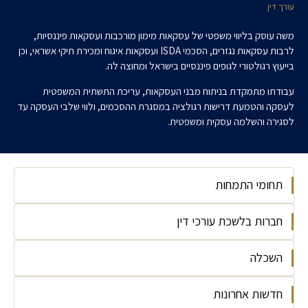
עורך דין
משה עוסק בליווי משפטי של עסקאות מימון מורכבות ועסקאות פיננסיות,
לרבות עסקאות נגזרים, הסכמי ISDA ועסקאות איגוח ומכירת תיקי אשראי, וכן
בייעוץ רגולטורי לגופים פיננסיים בישראל ומחוצה לה.
עבודתו מתמקדת בניתוח מבני העסקאות, עריכת התשתית המשפטית
לעסקה והטמעת דרישות רגולציה במסגרת ההסכמים, ולווי שלבי העסקה עד
לסגירה והשלמה עסקית ומשפטית.
תחומי התמחות
חברות בלשכת עורכי דין
בנקאות ופיננסים
השכלה
לשכת עורכי הדין, 2026
חדשות אחרונות
אוניברסיטת בר אילן | BA כלכלה | 2025