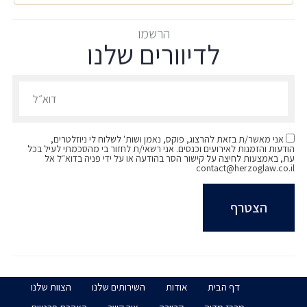
אוניברסיטת בר אילן | LLB משפטים | 2024
https://www.ice.co.il/finance/news/article/1071474
הרשמו
לדיוורים שלנו
הרשמו לדיוורים שלנו - דוא״ל
אני מאשר/ת בזאת להרצוג, פוקס, נאמן ושות' לשלוח לי ניוזלטרים,
הודעות והזמנות לאירועים וכנסים. אני רשאי/ת לחזור בי מהסכמתי לעיל בכל
עת, באמצעות לחיצה על קישור הסר בהודעה או על ידי פניה בדוא״ל אל
contact@herzoglaw.co.il
דף הבית
אודות
השירותים שלנו
הצוות שלנו