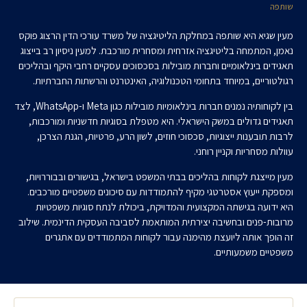
שותפה
מעין שגיא היא שותפה במחלקת הליטיגציה של משרד עורכי הדין הרצוג פוקס
נאמן, המתמחה בליטיגציה אזרחית ומסחרית מורכבת. למעין ניסיון רב בייצוג
תאגידים בינלאומיים וחברות מובילות בסכסוכים עסקיים רחבי היקף ובהליכים
רגולטוריים, במיוחד בתחומי הטכנולוגיה, האינטרנט והרשתות החברתיות.
בין לקוחותיה נמנים חברות בינלאומיות מובילות כגון Meta ו-WhatsApp, לצד
תאגידים גדולים במשק הישראלי. היא מטפלת בסוגיות חדשניות ומורכבות,
לרבות תובענות ייצוגיות, סכסוכי חוזים, לשון הרע, פרטיות, הגנת הצרכן,
עוולות מסחריות וקניין רוחני.
מעין מייצגת לקוחות בהליכים בבתי המשפט בישראל, בגישורים ובבוררויות,
ומספקת ייעוץ אסטרטגי מקיף להתמודדות עם סיכונים משפטיים מורכבים.
היא ידועה בגישתה המקצועית והמדויקת, ביכולת לנתח סוגיות משפטיות
מרובות-פנים ובחשיבה יצירתית המותאמת לסביבה העסקית הדינמית. שילוב
זה הופך אותה ליועצת מהימנה עבור לקוחות המתמודדים עם אתגרים
משפטיים משמעותיים.