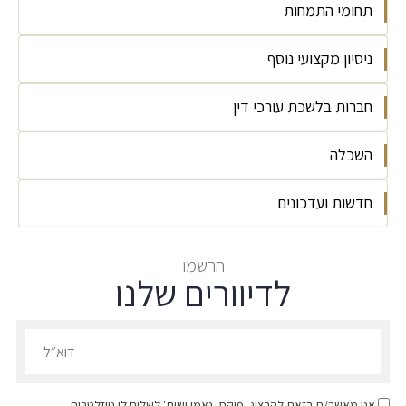
תחומי התמחות
ניסיון מקצועי נוסף
ליטיגציה
חברות בלשכת עורכי דין
אוניברסיטת בר אילן, LLB, 2009
השכלה
2010
חדשות ועדכונים
אוניברסיטת תל אביב, MBA (מנהל עסקים) עם
התמחות באסטרטגיה ויזמות, 2015
הכירו את השותפים החדשים לשנת 2026!
הרשמו
לדיוורים שלנו
הרשמו לדיוורים שלנו - דוא״ל
אני מאשר/ת בזאת להרצוג, פוקס, נאמן ושות' לשלוח לי ניוזלטרים,