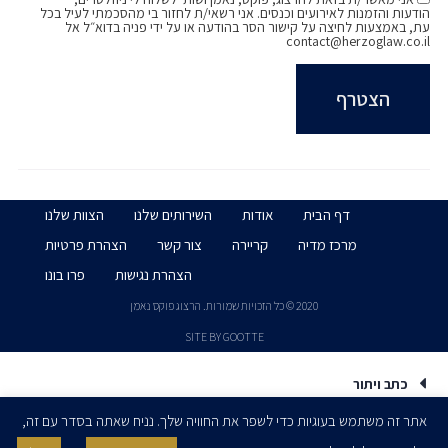
הודעות והזמנות לאירועים וכנסים. אני רשאי/ת לחזור בי מהסכמתי לעיל בכל
עת, באמצעות לחיצה על קישור הסר בהודעה או על ידי פניה בדוא״ל אל
contact@herzoglaw.co.il
דף הבית
אודות
השירותים שלנו
הצוות שלנו
מרכז מדיה
קריירה
צור קשר
הצהרת פרטיות
הצהרת נגישות
פרו בונו
2020 © כל הזכויות שמורות. הרצוג פוקס נאמן
SITE BY GOOTTE
כתב ויתור
אתר זה משתמש בעוגיות כדי לשפר את החוויה שלך. נניח שאתה בסדר עם זה,