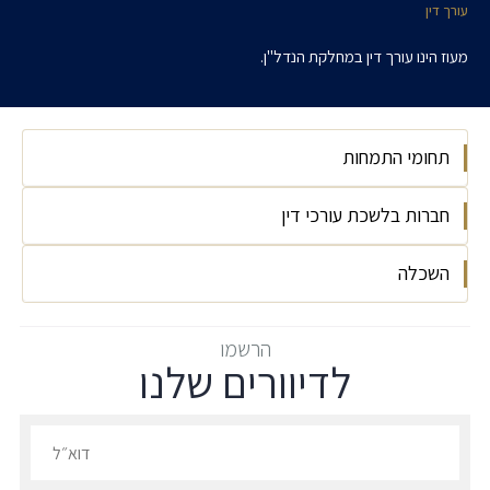
עורך דין
מעוז הינו עורך דין במחלקת הנדל"ן.
תחומי התמחות
חברות בלשכת עורכי דין
נדל"ן
התחדשות עירונית
השכלה
2023
קבוצות רכישה
אוניברסיטת חיפה, LL.M (אזרחי-מנהלי) תוכנית
הרשמו
לדיוורים שלנו
מצטיינים, שנת 2021.
אוניברסיטת חיפה, LL.B, שנת 2021.
הרשמו לדיוורים שלנו - דוא״ל