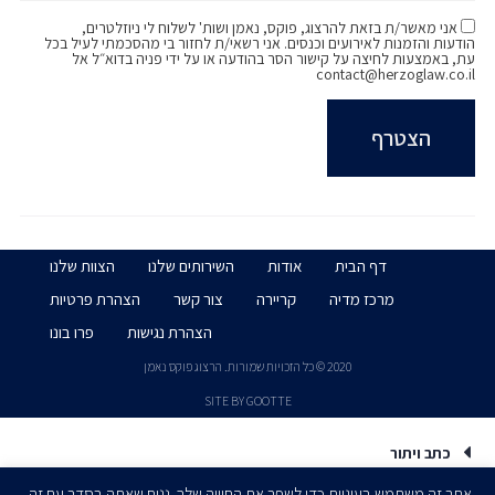
אני מאשר/ת בזאת להרצוג, פוקס, נאמן ושות' לשלוח לי ניוזלטרים,
הודעות והזמנות לאירועים וכנסים. אני רשאי/ת לחזור בי מהסכמתי לעיל בכל
עת, באמצעות לחיצה על קישור הסר בהודעה או על ידי פניה בדוא״ל אל
contact@herzoglaw.co.il
דף הבית
אודות
השירותים שלנו
הצוות שלנו
מרכז מדיה
קריירה
צור קשר
הצהרת פרטיות
הצהרת נגישות
פרו בונו
2020 © כל הזכויות שמורות. הרצוג פוקס נאמן
SITE BY GOOTTE
כתב ויתור
אתר זה משתמש בעוגיות כדי לשפר את החוויה שלך. נניח שאתה בסדר עם זה,