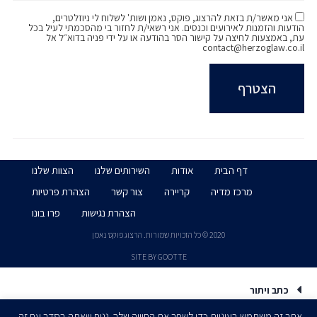
אני מאשר/ת בזאת להרצוג, פוקס, נאמן ושות' לשלוח לי ניוזלטרים,
הודעות והזמנות לאירועים וכנסים. אני רשאי/ת לחזור בי מהסכמתי לעיל בכל
עת, באמצעות לחיצה על קישור הסר בהודעה או על ידי פניה בדוא״ל אל
contact@herzoglaw.co.il
דף הבית
אודות
השירותים שלנו
הצוות שלנו
מרכז מדיה
קריירה
צור קשר
הצהרת פרטיות
הצהרת נגישות
פרו בונו
2020 © כל הזכויות שמורות. הרצוג פוקס נאמן
SITE BY GOOTTE
כתב ויתור
אתר זה משתמש בעוגיות כדי לשפר את החוויה שלך. נניח שאתה בסדר עם זה,