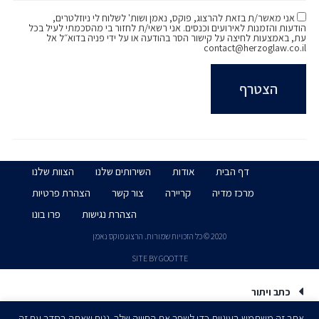
אני מאשר/ת בזאת להרצוג, פוקס, נאמן ושות' לשלוח לי ניוזלטרים,
הודעות והזמנות לאירועים וכנסים. אני רשאי/ת לחזור בי מהסכמתי לעיל בכל
עת, באמצעות לחיצה על קישור הסר בהודעה או על ידי פניה בדוא״ל אל
contact@herzoglaw.co.il
דף הבית
אודות
השירותים שלנו
הצוות שלנו
מרכז מדיה
קריירה
צור קשר
הצהרת פרטיות
הצהרת נגישות
פרו בונו
2020 © כל הזכויות שמורות. הרצוג פוקס נאמן
SITE BY GOOTTE
כתב ויתור
אתר זה משתמש בעוגיות כדי לשפר את החוויה שלך. נניח שאתה בסדר עם זה,