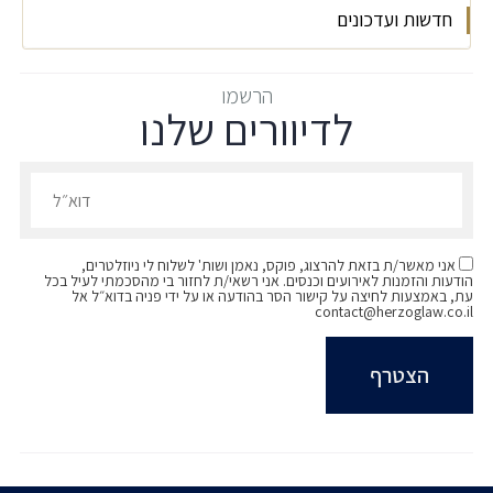
חדשות ועדכונים
2024: אוניברסיטת תל אביב, LLB, משפטים
SQL for Data Science, University of
2014: אוניברסיטת תל אביב, MA, התכנית ללימודי
California, Davis Extension
אופורטוניזם מגונה בשלבים רגישים בחיי
דיפלומטיה ע"ש אבא אבן.
Analyst Webint, אוניברסיטת אריאל ו-Cybint
הרשמו
לדיוורים שלנו
הסטארט-אפ: מתי הגישה לערכאות הופכת מזכות
2011: אוניברסיטת תל אביב, BA (מורחב) -
לגיטימית לניצול ציני ופסול של המערכת?
היסטוריה של המזרח התיכון ואפריקה.
הרשמו לדיוורים שלנו - דוא״ל
אני מאשר/ת בזאת להרצוג, פוקס, נאמן ושות' לשלוח לי ניוזלטרים,
הודעות והזמנות לאירועים וכנסים. אני רשאי/ת לחזור בי מהסכמתי לעיל בכל
עת, באמצעות לחיצה על קישור הסר בהודעה או על ידי פניה בדוא״ל אל
contact@herzoglaw.co.il