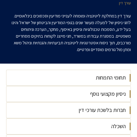
עורך דין
עורך דין במחלקת ליטיגציה ומומחה לענייני מודיעין וסכסוכים בינלאומיים.
לחגי ניסיון של למעלה מעשר שנים בגופי המודיעין והביטחון של ישראל והינו
בעל ידע, הסמכות טכנולוגיות וניסיון באיסוף, מחקר, הערכה וניתוחים
משפטיים. במסגרת עבודתו במשרד, חגי מייצג לקוחות בתיקים מסחריים
מורכבים, תוך ניסוח אסטרטגיות ליטיגציה תביעתיות והגנתיות וניהול משא
ומתן מול גורמים מוסדיים ופרטיים.
תחומי התמחות
ניסיון מקצועי נוסף
ליטיגציה
בוררויות ויישוב סכסוכים
חברות בלשכת עורכי דין
OSINT: Open Source Intelligence
ניהול משברים
Cyber Threat Intelligence, IBM
השכלה
ישראל, 2026
Introduction to Social Media Analytics,
Emory University