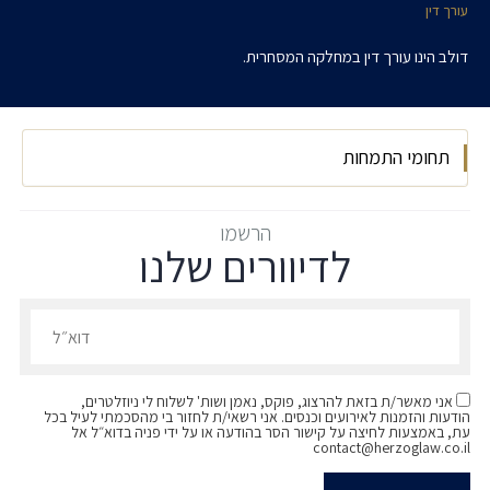
עורך דין
דולב הינו עורך דין במחלקה המסחרית.
תחומי התמחות
משפט מסחרי
הרשמו
לדיוורים שלנו
הרשמו לדיוורים שלנו - דוא״ל
אני מאשר/ת בזאת להרצוג, פוקס, נאמן ושות' לשלוח לי ניוזלטרים,
הודעות והזמנות לאירועים וכנסים. אני רשאי/ת לחזור בי מהסכמתי לעיל בכל
עת, באמצעות לחיצה על קישור הסר בהודעה או על ידי פניה בדוא״ל אל
contact@herzoglaw.co.il