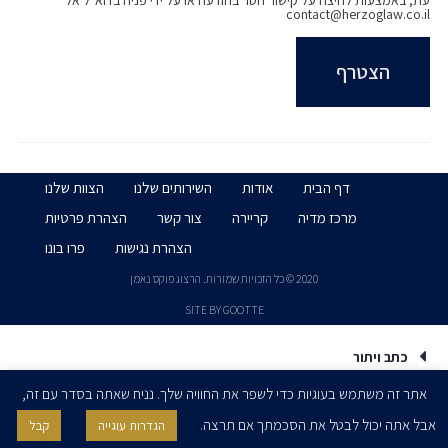
עת, באמצעות לחיצה על קישור הסר בהודעה או על ידי פניה בדוא״ל אל
contact@herzoglaw.co.il
דף הבית
אודות
השירותים שלנו
הצוות שלנו
מרכז מדיה
קריירה
צור קשר
הצהרת פרטיות
הצהרת נגישות
פרו בונו
2020 © כל הזכויות שמורות. הרצוג פוקס נאמן
SITE BY GOOTTE
כתב ויתור
אתר זה משתמש בעוגיות כדי לשפר את החוויה שלך. נניח שאתה בסדר עם זה,
אבל אתה יכול לבטל את הסכמתך אם תרצה.
הגדרות עוגייה
קבל